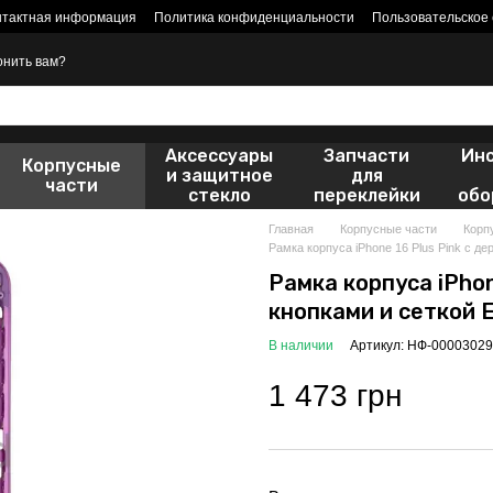
нтактная информация
Политика конфиденциальности
Пользовательское
онить вам?
Аксессуары
Запчасти
Ин
Корпусные
и защитное
для
части
стекло
переклейки
обо
Главная
Корпусные части
Корп
Рамка корпуса iPhone 16 Plus Pink с д
Рамка корпуса iPhon
кнопками и сеткой 
В наличии
Артикул: НФ-00003029
1 473 грн