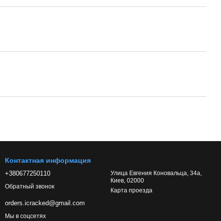
Контактная информация
+380677250110
Улица Евгения Коновальца, 34а,
Киев, 02000
Обратный звонок
Карта проезда
orders.icracked@gmail.com
Мы в соцсетях