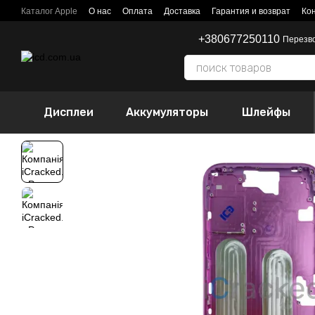
Перейти к основному контенту
Каталог Apple
О нас
Оплата
Доставка
Гарантия и возврат
Ко
+380677250110
Перезв
Дисплеи
Аккумуляторы
Шлейфы