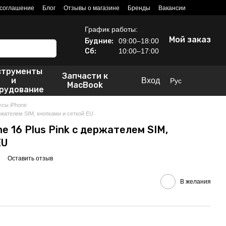
 соглашение
Блог
Отзывы о магазине
Бренды
Вакансии
График работы:
Мой заказ
Будние:
09:00–18:00
Сб:
10:00–17:00
струменты
Запчасти к
и
Вход
Рус
MacBook
рудование
усы iPhone
ержателем SIM, кнопками и сеткой EU
e 16 Plus Pink с держателем SIM,
EU
Оставить отзыв
В желания