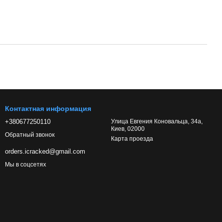
Контактная информация
+380677250110
Улица Евгения Коновальца, 34а,
Киев, 02000
Обратный звонок
Карта проезда
orders.icracked@gmail.com
Мы в соцсетях