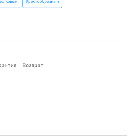
естковый
Крестообразный
рантия
Возврат