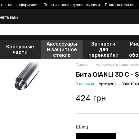
нтактная информация
Политика конфиденциальности
Пользовательское
онить вам?
Аксессуары
Запчасти
Ин
Корпусные
и защитное
для
части
стекло
переклейки
обо
Главная
Аксессуары и защитное ст
Бита QIANLI 3D C - 
В наличии
Артикул: НФ-00001949
424 грн
Шлиц