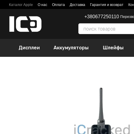
Перейти к основному контенту
Каталог Apple
О нас
Оплата
Доставка
Гарантия и возврат
Ко
+380677250110
Перезв
Дисплеи
Аккумуляторы
Шлейфы