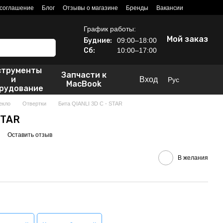
 соглашение
Блог
Отзывы о магазине
Бренды
Вакансии
График работы:
Мой заказ
Будние:
09:00–18:00
Сб:
10:00–17:00
струменты
Запчасти к
и
Вход
Рус
MacBook
рудование
екло
Отвертки
Бита QIANLI 3D C - STAR
STAR
Оставить отзыв
В желания