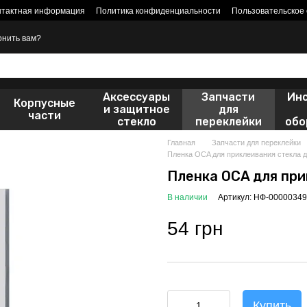
нтактная информация
Политика конфиденциальности
Пользовательское
онить вам?
Аксессуары
Запчасти
Ин
Корпусные
и защитное
для
части
стекло
переклейки
обо
Главная
Запчасти для переклейки
Пленка OCA для приклеивания стекла дл
Пленка OCA для прик
В наличии
Артикул: НФ-00000349
54 грн
Купить