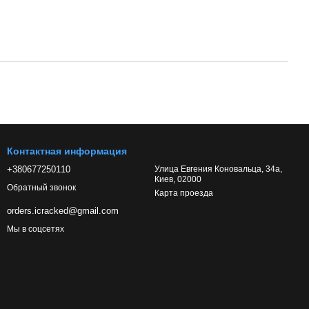
Контактная информация
+380677250110
Улица Евгения Коновальца, 34а,
Киев, 02000
Обратный звонок
Карта проезда
orders.icracked@gmail.com
Мы в соцсетях