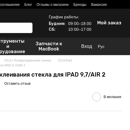
 соглашение
Блог
Отзывы о магазине
Бренды
Вакансии
График работы:
Мой заказ
Будние:
09:00–18:00
Сб:
10:00–17:00
струменты
Запчасти к
и
Вход
Рус
MacBook
рудование
OCA / Поляризационная пленка
OCA iPad
я IPAD 9,7/AIR 2
леивания стекла для IPAD 9,7/AIR 2
Оставить отзыв
В желания