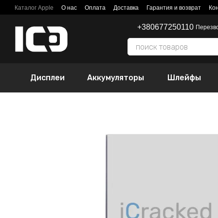
Перейти к основному контенту
Каталог Apple
О нас
Оплата
Доставка
Гарантия и возврат
Ко
+380677250110
Перезв
Дисплеи
Аккумуляторы
Шлейфы