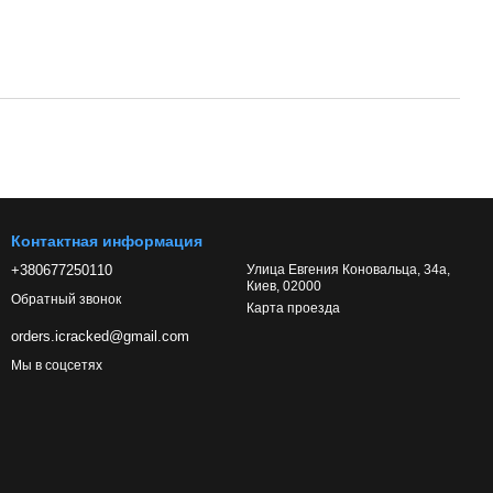
Контактная информация
+380677250110
Улица Евгения Коновальца, 34а,
Киев, 02000
Обратный звонок
Карта проезда
orders.icracked@gmail.com
Мы в соцсетях