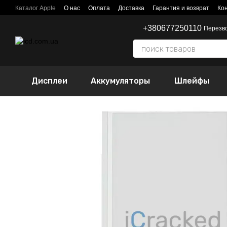
Перейти к основному контенту
Каталог Apple
О нас
Оплата
Доставка
Гарантия и возврат
Ко
+380677250110
Перезв
Дисплеи
Аккумуляторы
Шлейфы