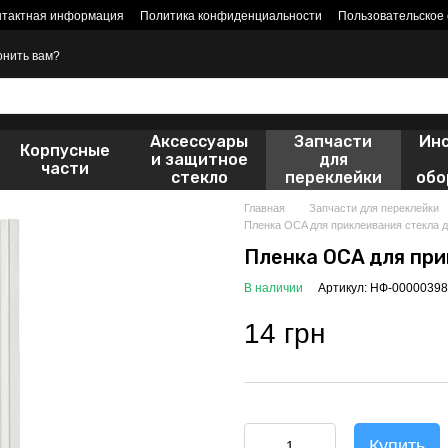
нтактная информация
Политика конфиденциальности
Пользовательское
онить вам?
Аксессуары
Запчасти
Ин
Корпусные
и защитное
для
части
стекло
переклейки
обо
Главная
Запчасти для переклейки
Пленка OCA для приклеивания стекла д
Пленка OCA для при
В наличии
Артикул: НФ-00000398
14 грн
Купить