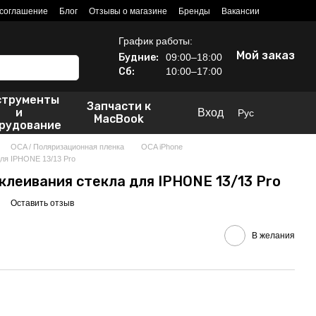
 соглашение
Блог
Отзывы о магазине
Бренды
Вакансии
График работы:
Мой заказ
Будние:
09:00–18:00
Сб:
10:00–17:00
струменты
Запчасти к
и
Вход
Рус
MacBook
рудование
OCA / Поляризационная пленка
OCA iPhone
ля IPHONE 13/13 Pro
клеивания стекла для IPHONE 13/13 Pro
Оставить отзыв
В желания