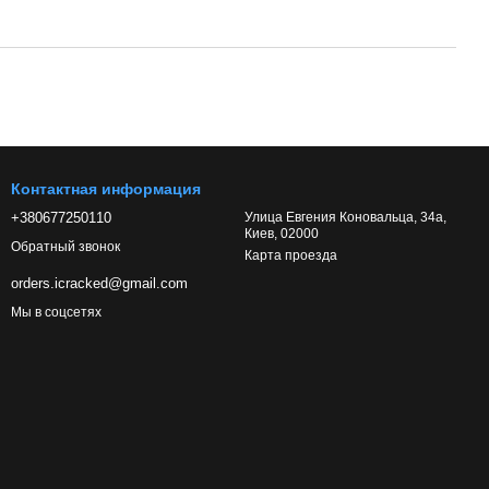
Контактная информация
+380677250110
Улица Евгения Коновальца, 34а,
Киев, 02000
Обратный звонок
Карта проезда
orders.icracked@gmail.com
Мы в соцсетях