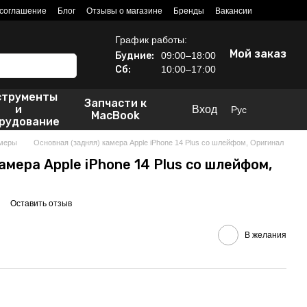
 соглашение
Блог
Отзывы о магазине
Бренды
Вакансии
График работы:
Мой заказ
Будние:
09:00–18:00
Сб:
10:00–17:00
струменты
Запчасти к
и
Вход
Рус
MacBook
рудование
меры
Основная (задняя) камера Apple iPhone 14 Plus со шлейфом, Оригинал
амера Apple iPhone 14 Plus со шлейфом,
Оставить отзыв
В желания