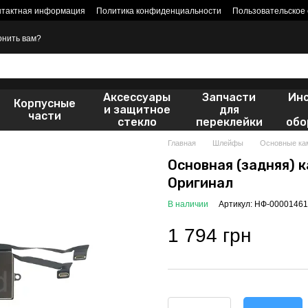
нтактная информация
Политика конфиденциальности
Пользовательское
онить вам?
Аксессуары
Запчасти
Ин
Корпусные
и защитное
для
части
стекло
переклейки
обо
Главная
Шлейфы
Основные ка
Основная (задняя) к
Оригинал
В наличии
Артикул: НФ-00001461
1 794 грн