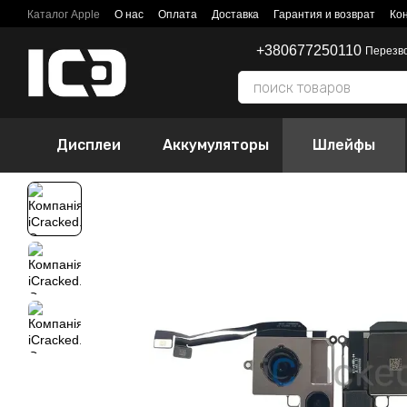
Перейти к основному контенту
Каталог Apple
О нас
Оплата
Доставка
Гарантия и возврат
Ко
+380677250110
Перезв
Дисплеи
Аккумуляторы
Шлейфы