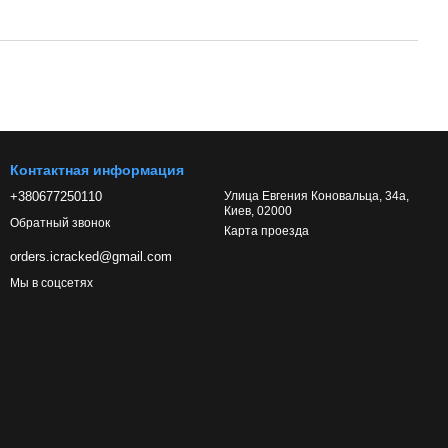
Контактная информация
+380677250110
Улица Евгения Коновальца, 34а,
Киев, 02000
Обратный звонок
Карта проезда
orders.icracked@gmail.com
Мы в соцсетях