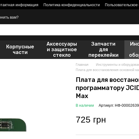
нтактная информация
Политика конфиденциальности
Пользовательское
онить вам?
Аксессуары
Запчасти
Ин
Корпусные
и защитное
для
части
стекло
переклейки
обо
Главная
Инструменты и оборудова
Плата для восстановления основной кам
Плата для восстано
программатору JCID 
Max
В наличии
Артикул: НФ-00002639
725 грн