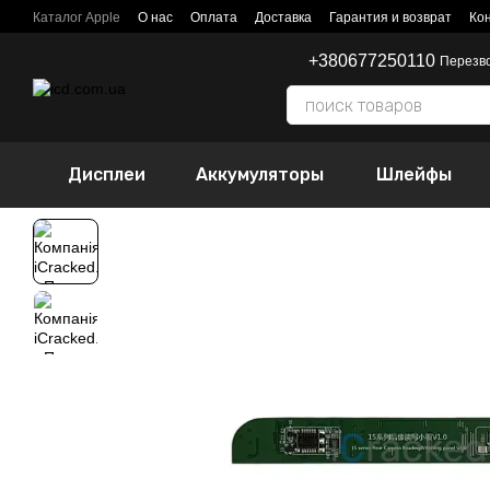
Перейти к основному контенту
Каталог Apple
О нас
Оплата
Доставка
Гарантия и возврат
Ко
+380677250110
Перезв
Дисплеи
Аккумуляторы
Шлейфы