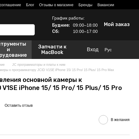
 соглашение
Блог
Отзывы о магазине
Бренды
Вакансии
График работы:
Мой заказ
Будние:
09:00–18:00
Сб:
10:00–17:00
струменты
Запчасти к
и
Вход
Рус
MacBook
рудование
ние
JC программаторы и платы к ним
еры к программатору JCID V1SE iPhone 15/ 15 Pro/ 15 Plus/ 15 Pro Max
вления основной камеры к
V1SE iPhone 15/ 15 Pro/ 15 Plus/ 15 Pro
Оставить отзыв
В желания