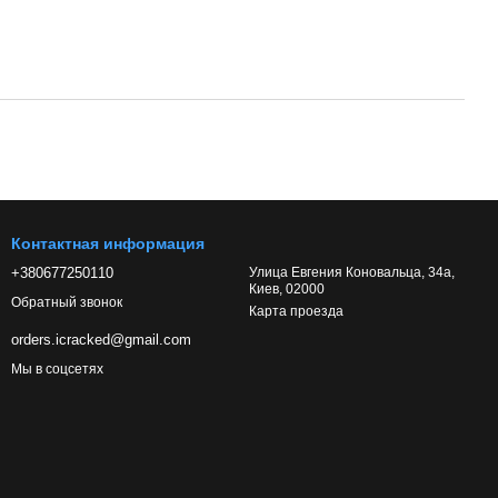
Контактная информация
+380677250110
Улица Евгения Коновальца, 34а,
Киев, 02000
Обратный звонок
Карта проезда
orders.icracked@gmail.com
Мы в соцсетях