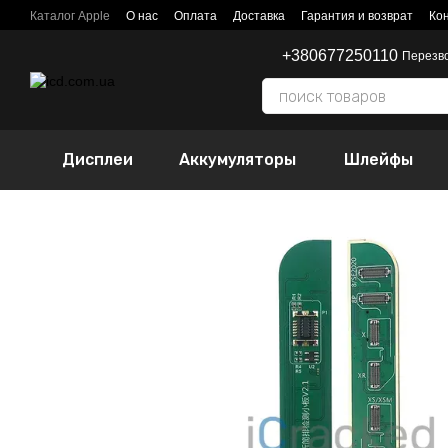
Перейти к основному контенту
Каталог Apple
О нас
Оплата
Доставка
Гарантия и возврат
Ко
+380677250110
Перезв
Дисплеи
Аккумуляторы
Шлейфы