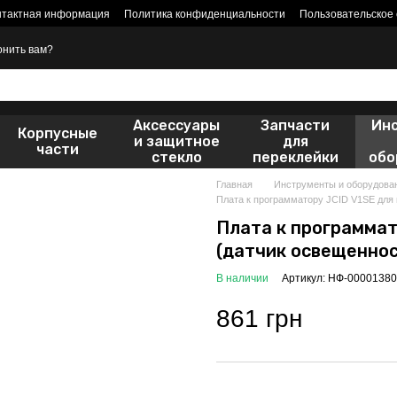
нтактная информация
Политика конфиденциальности
Пользовательское
онить вам?
Аксессуары
Запчасти
Ин
Корпусные
и защитное
для
части
стекло
переклейки
обо
Главная
Инструменты и оборудова
Плата к программатору JCID V1SE для 
Плата к программат
(датчик освещенност
В наличии
Артикул: НФ-00001380
861 грн