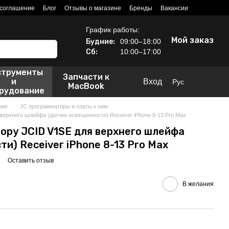
 соглашение
Блог
Отзывы о магазине
Бренды
Вакансии
График работы:
Мой заказ
Будние:
09:00–18:00
Сб:
10:00–17:00
струменты
Запчасти к
и
Вход
Рус
MacBook
рудование
ние
JC программаторы и платы к ним
верхнего шлейфа (датчик освещенности) Receiver iPhone 8-13 Pro Max
ору JCID V1SE для верхнего шлейфа
и) Receiver iPhone 8-13 Pro Max
Оставить отзыв
В желания