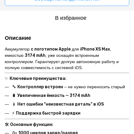
В избранное
Описание
Аккумулятор
с логотипом Apple
для
iPhone XS Max
,
емкостью
3174 mAh
, уже оснащён встроенным
контроллером. Гарантирует долгую автономную работу и
полную совместимость с системой iOS.
✨
Ключевые преимущества:
🔧
Контроллер встроен
– не нужно переносить старый
🔋
Увеличенная ёмкость — 3174 mAh
📱
Нет ошибки "неизвестная деталь" в iOS
⚡
Поддержка быстрой зарядки
🛠️
Основные функции:
До
1000 циклов заряд/разряд