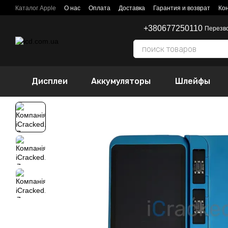
Перейти к основному контенту
Каталог Apple
О нас
Оплата
Доставка
Гарантия и возврат
Ко
+380677250110
Перезв
Дисплеи
Аккумуляторы
Шлейфы