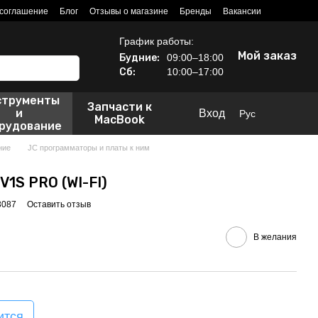
 соглашение
Блог
Отзывы о магазине
Бренды
Вакансии
График работы:
Мой заказ
Будние:
09:00–18:00
Сб:
10:00–17:00
струменты
Запчасти к
и
Вход
Рус
MacBook
рудование
ние
JC программаторы и платы к ним
V1S PRO (WI-FI)
3087
Оставить отзыв
В желания
ится