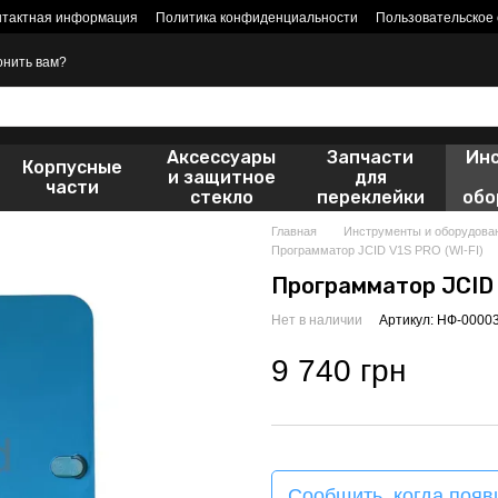
нтактная информация
Политика конфиденциальности
Пользовательское
онить вам?
Аксессуары
Запчасти
Ин
Корпусные
и защитное
для
части
стекло
переклейки
обо
Главная
Инструменты и оборудова
Программатор JCID V1S PRO (WI-FI)
Программатор JCID 
Нет в наличии
Артикул: НФ-0000
9 740 грн
Сообщить, когда появ