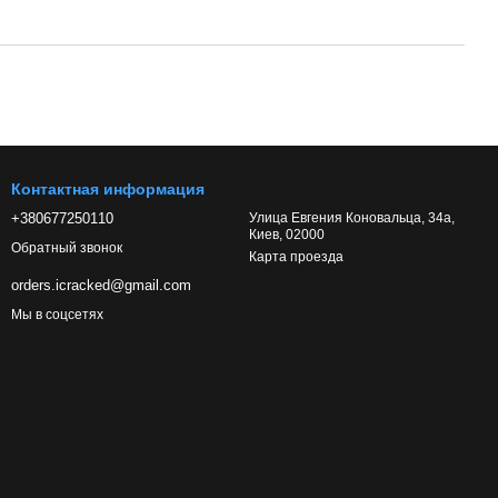
Контактная информация
+380677250110
Улица Евгения Коновальца, 34а,
Киев, 02000
Обратный звонок
Карта проезда
orders.icracked@gmail.com
Мы в соцсетях