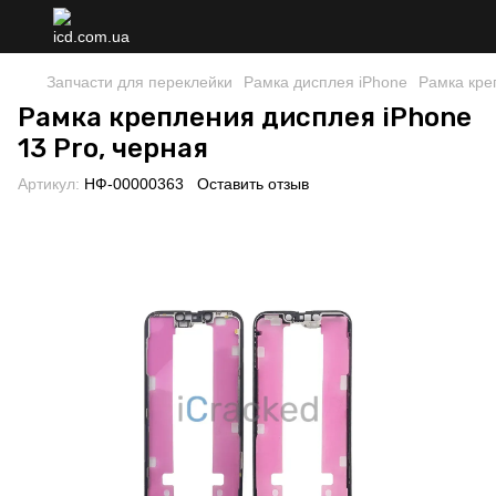
Запчасти для переклейки
Рамка дисплея iPhone
Рамка кре
Рамка крепления дисплея iPhone
13 Pro, черная
Артикул:
НФ-00000363
Оставить отзыв