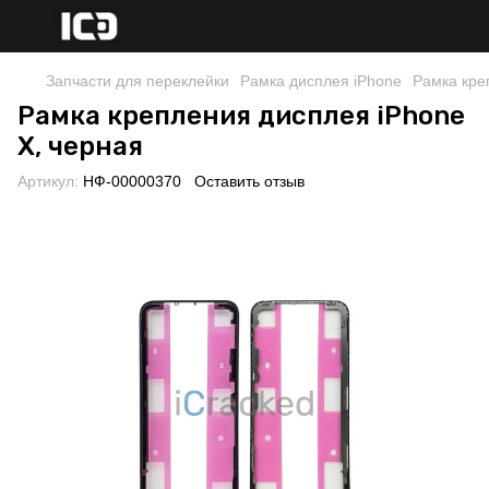
Запчасти для переклейки
Рамка дисплея iPhone
Рамка кре
Рамка крепления дисплея iPhone
X, черная
Артикул:
НФ-00000370
Оставить отзыв