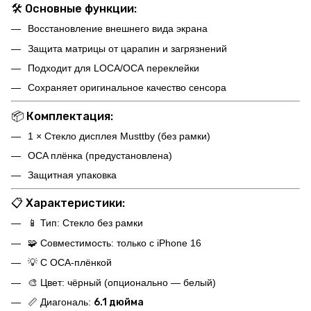
🛠️
Основные функции:
Восстановление внешнего вида экрана
Защита матрицы от царапин и загрязнений
Подходит для LOCA/OCА переклейки
Сохраняет оригинальное качество сенсора
📦
Комплектация:
1 × Стекло дисплея Musttby (без рамки)
OCA плёнка (предустановлена)
Защитная упаковка
📋
Характеристики:
📱 Тип: Стекло без рамки
🧩 Совместимость: только с iPhone 16
💡 С OCA-плёнкой
🎨 Цвет: чёрный (опционально — белый)
📏 Диагональ:
6.1 дюйма