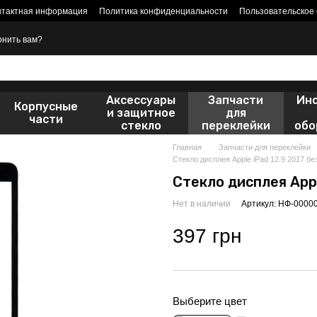
нтактная информация
Политика конфиденциальности
Пользовательское
онить вам?
Аксессуары
Запчасти
Ин
Корпусные
и защитное
для
части
стекло
переклейки
обо
Главная
Запчасти для переклейки
Стекло дисплея Apple iPad 12.9 2017 б
Стекло дисплея Appl
Нет в наличии
Артикул: НФ-0000
397 грн
Выберите цвет