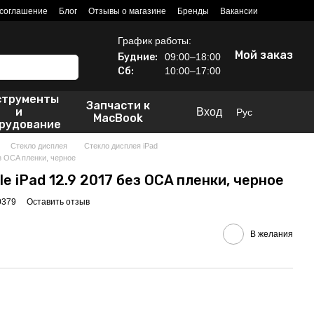
 соглашение
Блог
Отзывы о магазине
Бренды
Вакансии
График работы:
Мой заказ
Будние:
09:00–18:00
Сб:
10:00–17:00
струменты
Запчасти к
и
Вход
Рус
MacBook
рудование
Стекло дисплея
Стекло дисплея iPad
ез OCA пленки, черное
e iPad 12.9 2017 без OCA пленки, черное
0379
Оставить отзыв
В желания