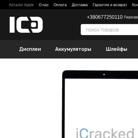
Перейти к основному контенту
Каталог Apple
О нас
Оплата
Доставка
Гарантия и возврат
Ко
+380677250110
Перезв
Дисплеи
Аккумуляторы
Шлейфы