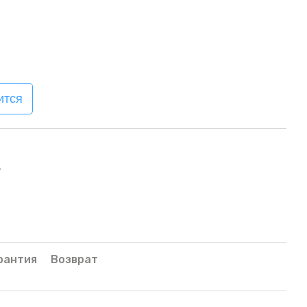
ится
7
рантия
Возврат