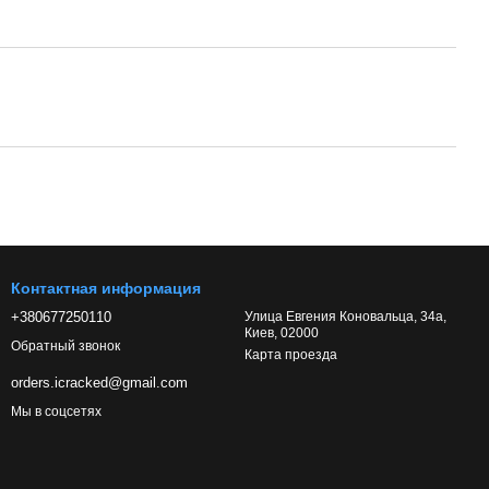
Контактная информация
+380677250110
Улица Евгения Коновальца, 34а,
Киев, 02000
Обратный звонок
Карта проезда
orders.icracked@gmail.com
Мы в соцсетях