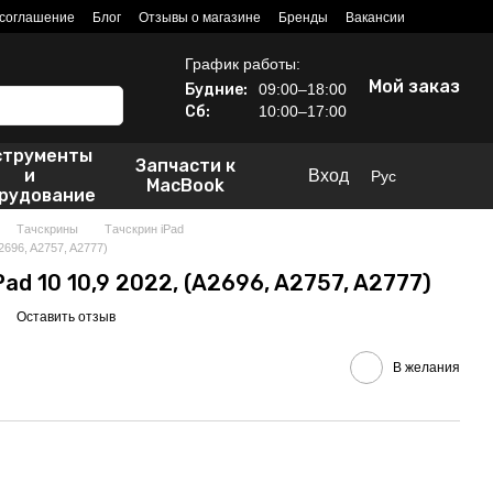
 соглашение
Блог
Отзывы о магазине
Бренды
Вакансии
График работы:
Мой заказ
Будние:
09:00–18:00
Сб:
10:00–17:00
струменты
Запчасти к
и
Вход
Рус
MacBook
рудование
Тачскрины
Тачскрин iPad
2696, A2757, A2777)
Pad 10 10,9 2022, (A2696, A2757, A2777)
Оставить отзыв
В желания