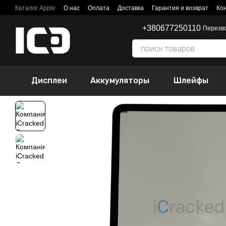
Перейти к основному контенту
Каталог Apple
О нас
Оплата
Доставка
Гарантия и возврат
Ко
+380677250110
Перезв
Дисплеи
Аккумуляторы
Шлейфы