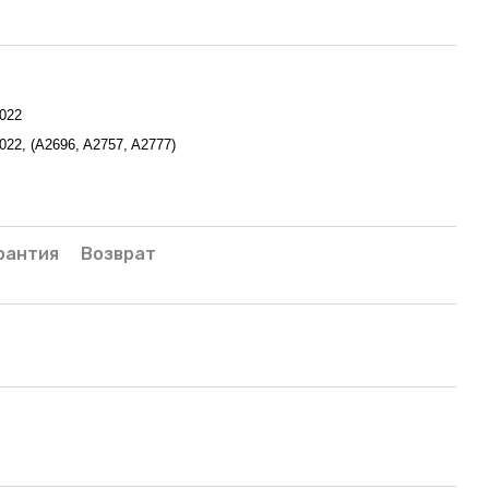
2022
2022, (A2696, A2757, A2777)
рантия
Возврат