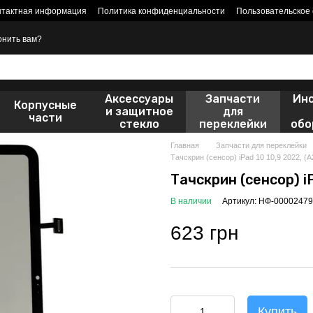
нтактная информация
Политика конфиденциальности
Пользовательское
онить вам?
Аксессуары
Запчасти
Ин
Корпусные
и защитное
для
части
стекло
переклейки
обо
Главная
Запчасти для переклейки
Тачскрин (сенсор) iPad 10 10,9 2022, (A
Тачскрин (сенсор) i
В наличии
Артикул: НФ-00002479
623 грн
Купить