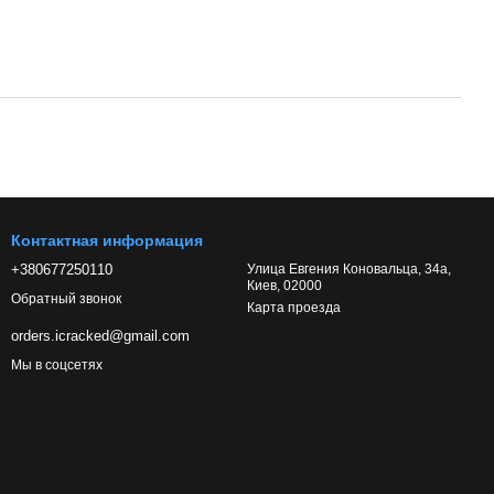
Контактная информация
+380677250110
Улица Евгения Коновальца, 34а,
Киев, 02000
Обратный звонок
Карта проезда
orders.icracked@gmail.com
Мы в соцсетях