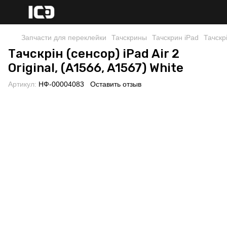
Запчасти для переклейки
Тачскрины
Тачскрин iPad
Тачскрі
Тачскрін (сенсор) iPad Air 2
Original, (A1566, A1567) White
Артикул:
НФ-00004083
Оставить отзыв