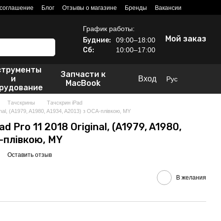
 соглашение
Блог
Отзывы о магазине
Бренды
Вакансии
График работы:
Мой заказ
Будние:
09:00–18:00
Сб:
10:00–17:00
струменты
Запчасти к
и
Вход
Рус
MacBook
рудование
Тачскрины
Тачскрин iPad
inal, (A1979, A1980, A1934, A2013) з OCA-плівкою, MY
d Pro 11 2018 Original, (A1979, A1980,
-плівкою, MY
Оставить отзыв
В желания