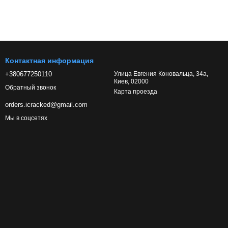
Контактная информация
+380677250110
Улица Евгения Коновальца, 34а,
Киев, 02000
Обратный звонок
Карта проезда
orders.icracked@gmail.com
Мы в соцсетях