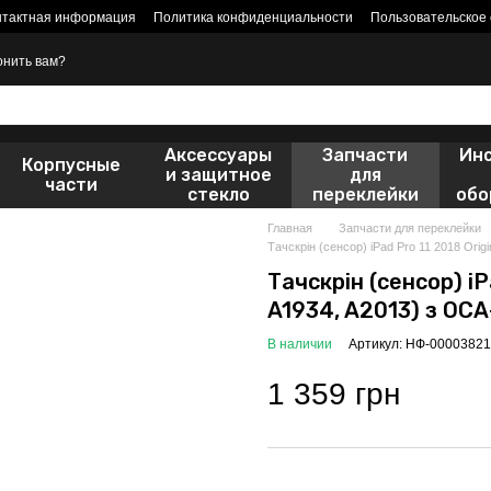
нтактная информация
Политика конфиденциальности
Пользовательское
онить вам?
Аксессуары
Запчасти
Ин
Корпусные
и защитное
для
части
стекло
переклейки
обо
Главная
Запчасти для переклейки
Тачскрін (сенсор) iPad Pro 11 2018 Orig
Тачскрін (сенсор) iPa
A1934, A2013) з OCA
В наличии
Артикул: НФ-00003821
1 359 грн