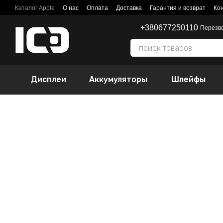
Перейти к основному контенту
Каталог Apple
О нас
Оплата
Доставка
Гарантия и возврат
Ко
+380677250110
Перезв
Дисплеи
Аккумуляторы
Шлейфы