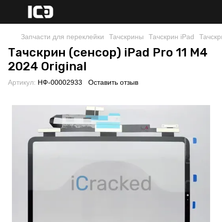
Запчасти для переклейки
Тачскрины
Тачскрин iPad
Тачскр
Тачскрин (сенсор) iPad Pro 11 M4
2024 Original
Артикул:
НФ-00002933
Оставить отзыв