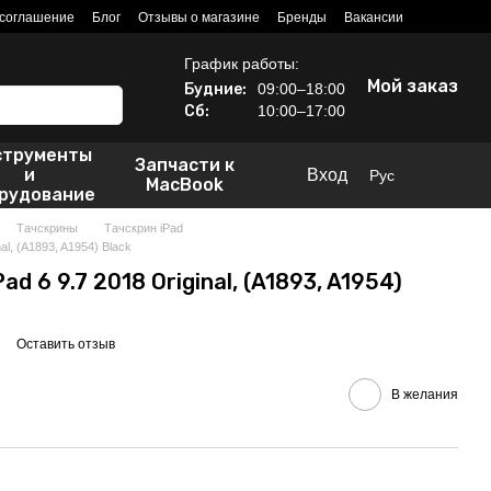
 соглашение
Блог
Отзывы о магазине
Бренды
Вакансии
График работы:
Мой заказ
Будние:
09:00–18:00
Сб:
10:00–17:00
струменты
Запчасти к
и
Вход
Рус
MacBook
рудование
Тачскрины
Тачскрин iPad
al, (A1893, A1954) Black
ad 6 9.7 2018 Original, (A1893, A1954)
Оставить отзыв
В желания