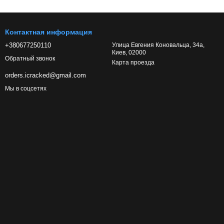
Контактная информация
+380677250110
Улица Евгения Коновальца, 34а,
Киев, 02000
Обратный звонок
Карта проезда
orders.icracked@gmail.com
Мы в соцсетях