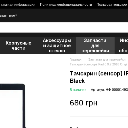
нтактная информация
Политика конфиденциальности
Пользовательское
онить вам?
Аксессуары
Запчасти
Ин
Корпусные
и защитное
для
части
стекло
переклейки
обо
Главная
Запчасти для переклейки
Тачскрин (сенсор) iPad 6 9.7 2018 Origin
Тачскрин (сенсор) iP
Black
В наличии
Артикул: НФ-00001493
680 грн