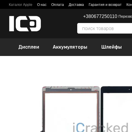
Перейти к основному контенту
Каталог Apple
О нас
Оплата
Доставка
Гарантия и возврат
Ко
+380677250110
Перезв
Дисплеи
Аккумуляторы
Шлейфы