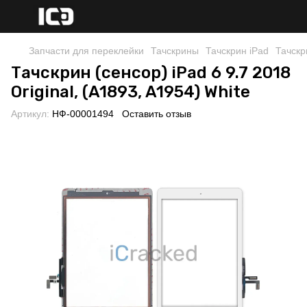
Запчасти для переклейки
Тачскрины
Тачскрин iPad
Тачскр
Тачскрин (сенсор) iPad 6 9.7 2018
Original, (A1893, A1954) White
Артикул:
НФ-00001494
Оставить отзыв