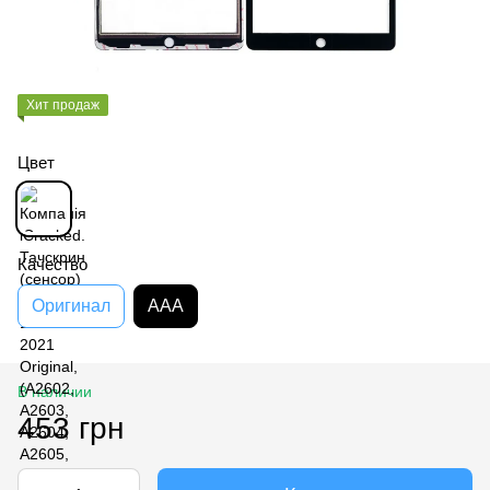
Хит продаж
Цвет
Качество
Оригинал
AAA
В наличии
453 грн