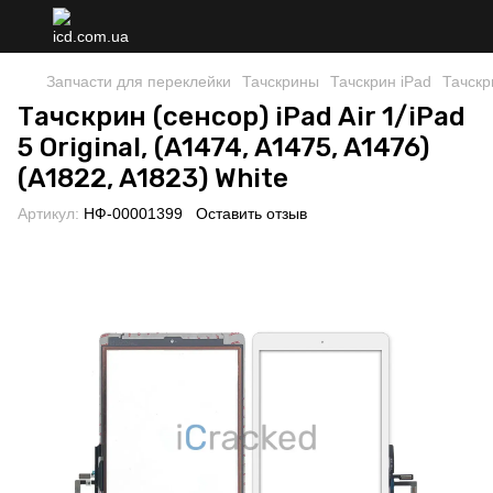
Запчасти для переклейки
Тачскрины
Тачскрин iPad
Тачскр
Тачскрин (сенсор) iPad Air 1/iPad
5 Original, (A1474, A1475, A1476)
(A1822, A1823) White
Артикул:
НФ-00001399
Оставить отзыв