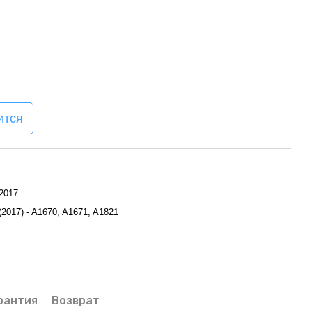
ится
 2017
(2017) - A1670, A1671, A1821
рантия
Возврат