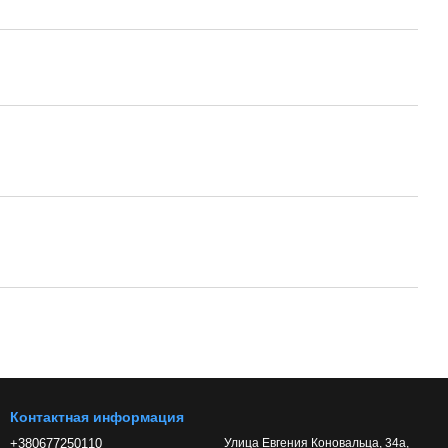
Контактная информация
+380677250110
Улица Евгения Коновальца, 34а,