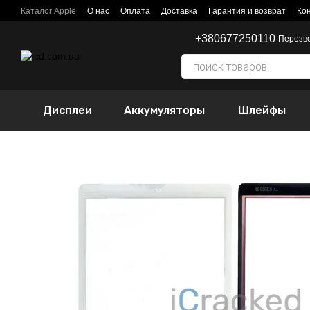
Перейти к основному контенту
Каталог Apple
О нас
Оплата
Доставка
Гарантия и возврат
Ко
+380677250110
Перезв
Дисплеи
Аккумуляторы
Шлейфы