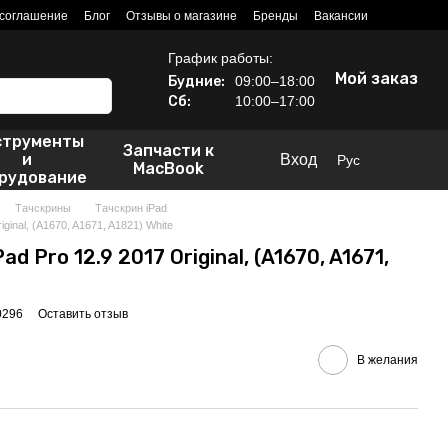
 соглашение
Блог
Отзывы о магазине
Бренды
Вакансии
График работы:
Мой заказ
Будние:
09:00–18:00
Сб:
10:00–17:00
струменты
Запчасти к
и
Вход
Рус
MacBook
рудование
Тачскрины
Тачскрин iPad
ginal, (A1670, A1671, A1821) White
ad Pro 12.9 2017 Original, (A1670, A1671,
0296
Оставить отзыв
В желания