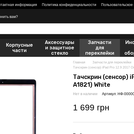
нтактная информация
Политика конфиденциальности
Пользовательское
онить вам?
Аксессуары
Запчасти
Ин
Корпусные
и защитное
для
части
стекло
переклейки
обо
Главная
Запчасти для переклейки
Тачскрин (сенсор) iPad Pro 12.9 2017 Ori
Тачскрин (сенсор) iP
A1821) White
Нет в наличии
Артикул: НФ-0000
1 699 грн