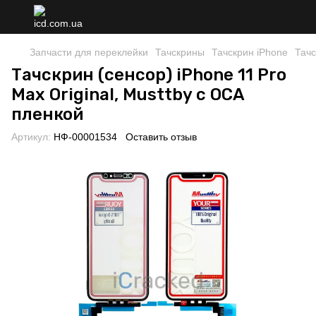
Запчасти для переклейки
Тачскрины
Тачскрин iPhone
Тачс
Тачскрин (сенсор) iPhone 11 Pro
Max Original, Musttby с OCA
пленкой
Артикул:
НФ-00001534
Оставить отзыв