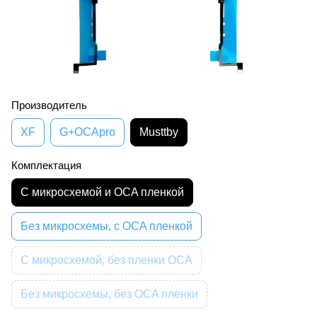
Производитель
XF
G+OCApro
Musttby
Комплектация
С микросхемой и OCA пленкой
Без микросхемы, с OCA пленкой
С микросхемой, без пленки OCA
Без микросхемы, без OCA пленки