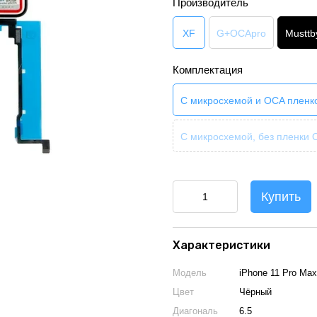
Производитель
XF
G+OCApro
Musttb
Комплектация
С микросхемой и OCA пленк
С микросхемой, без пленки
Купить
Характеристики
Модель
iPhone 11 Pro Max
Цвет
Чёрный
Диагональ
6.5