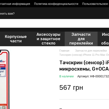
нтактная информация
Политика конфиденциальности
Пользовательское
онить вам?
Аксессуары
Запчасти
Ин
Корпусные
и защитное
для
части
стекло
переклейки
обо
Главная
Запчасти для переклейки
Тачскрин (сенсор) iPhone 11 Pro Max O
Тачскрин (сенсор) iP
микросхемы, G+OCA
В наличии
Артикул: НФ-00001732
567 грн