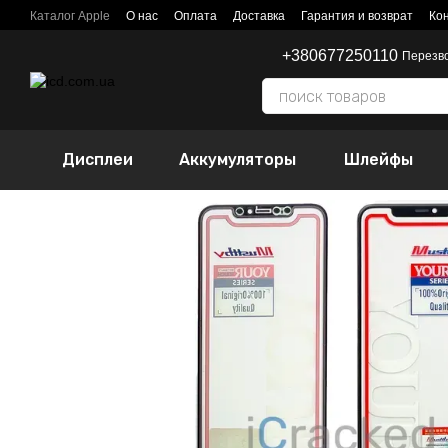
Перейти к основному контенту
Каталог Apple
О нас
Оплата
Доставка
Гарантия и возврат
Ко
+380677250110
Перезв
Дисплеи
Аккумуляторы
Шлейфы