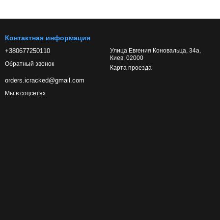
Контактная информация
+380677250110
Улица Евгения Коновальца, 34а,
Киев, 02000
Обратный звонок
Карта проезда
orders.icracked@gmail.com
Мы в соцсетях