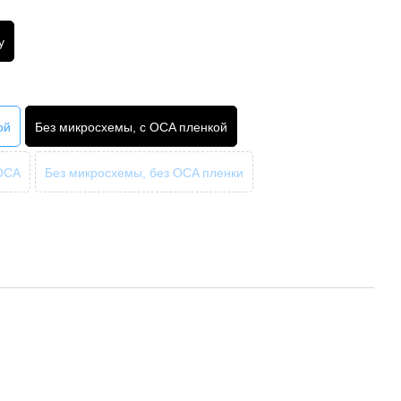
y
ой
Без микросхемы, с OCA пленкой
 OCA
Без микросхемы, без OCA пленки