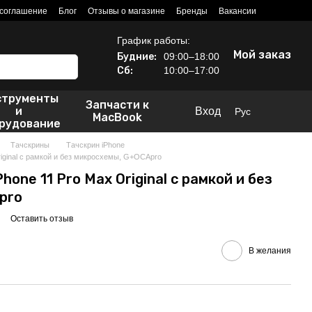
 соглашение
Блог
Отзывы о магазине
Бренды
Вакансии
График работы:
Мой заказ
Будние:
09:00–18:00
Сб:
10:00–17:00
струменты
Запчасти к
и
Вход
Рус
MacBook
рудование
Тачскрины
Тачскрин iPhone
riginal с рамкой и без микросхемы, G+OCApro
hone 11 Pro Max Original с рамкой и без
pro
Оставить отзыв
В желания