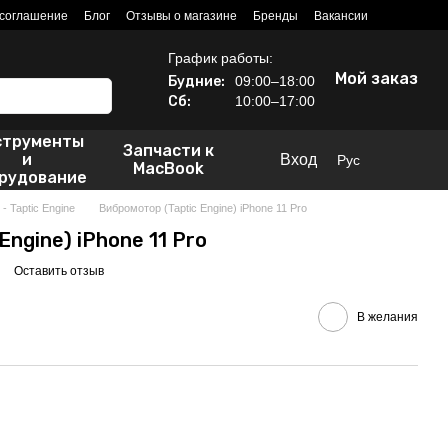
 соглашение
Блог
Отзывы о магазине
Бренды
Вакансии
График работы:
Мой заказ
Будние:
09:00–18:00
Сб:
10:00–17:00
струменты
Запчасти к
и
Вход
Рус
MacBook
рудование
 Taptic Engine
Вибромотор (Taptic Engine) iPhone 11 Pro
Engine) iPhone 11 Pro
Оставить отзыв
В желания