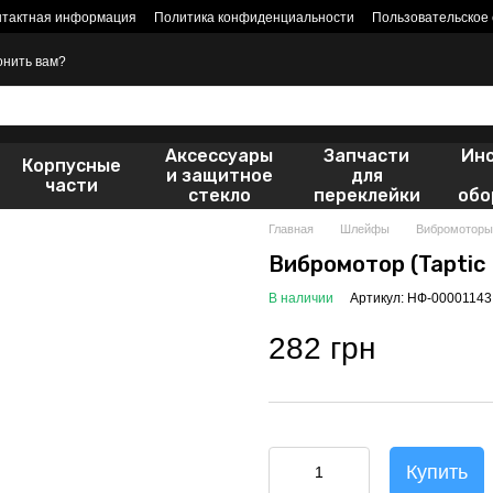
нтактная информация
Политика конфиденциальности
Пользовательское
онить вам?
Аксессуары
Запчасти
Ин
Корпусные
и защитное
для
части
стекло
переклейки
обо
Главная
Шлейфы
Вибромоторы -
Вибромотор (Taptic 
В наличии
Артикул: НФ-00001143
282 грн
Купить