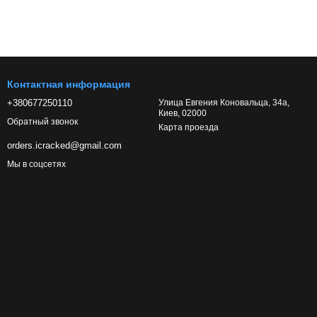
Контактная информация
+380677250110
Улица Евгения Коновальца, 34а,
Киев, 02000
Обратный звонок
Карта проезда
orders.icracked@gmail.com
Мы в соцсетях