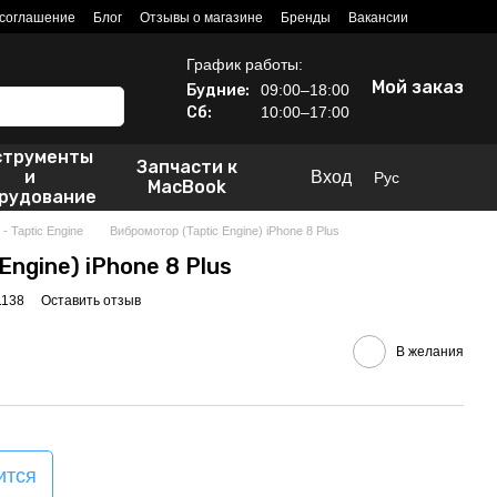
 соглашение
Блог
Отзывы о магазине
Бренды
Вакансии
График работы:
Мой заказ
Будние:
09:00–18:00
Сб:
10:00–17:00
струменты
Запчасти к
и
Вход
Рус
MacBook
рудование
 Taptic Engine
Вибромотор (Taptic Engine) iPhone 8 Plus
Engine) iPhone 8 Plus
1138
Оставить отзыв
В желания
ится