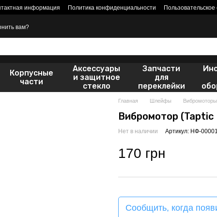
нтактная информация
Политика конфиденциальности
Пользовательское
онить вам?
Аксессуары
Запчасти
Ин
Корпусные
и защитное
для
части
стекло
переклейки
обо
Главная
Шлейфы
Вибромоторы -
Вибромотор (Taptic 
Нет в наличии
Артикул: НФ-0000
170 грн
Сообщить, когда появ