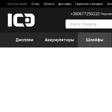
Перейти к основному контенту
Каталог Apple
О нас
Оплата
Доставка
Гарантия и возврат
Ко
+380677250110
Перезв
Дисплеи
Аккумуляторы
Шлейфы