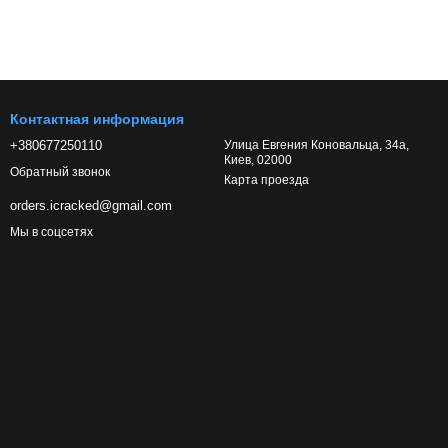
Контактная информация
+380677250110
Улица Евгения Коновальца, 34а,
Киев, 02000
Обратный звонок
Карта проезда
orders.icracked@gmail.com
Мы в соцсетях