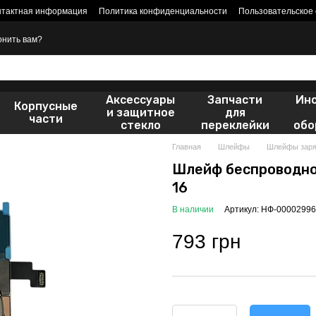
нтактная информация
Политика конфиденциальности
Пользовательское
онить вам?
Аксессуары
Запчасти
Ин
Корпусные
и защитное
для
части
стекло
переклейки
обо
Главная
Шлейфы
Шлейфы заря
Шлейф беспроводной
16
В наличии
Артикул: НФ-00002996
793 грн