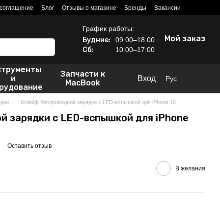
 соглашение
Блог
Отзывы о магазине
Бренды
Вакансии
График работы:
Мой заказ
Будние:
09:00–18:00
Сб:
10:00–17:00
струменты
Запчасти к
и
Вход
Рус
MacBook
рудование
дки
Шлейф беспроводной зарядки с LED-вспышкой для iPhone 16
 зарядки с LED-вспышкой для iPhone
Оставить отзыв
В желания