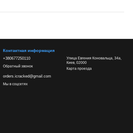
Контактная информация
+380677250110
Улица Евгения Коновальца, 34а,
Киев, 02000
Обратный звонок
Карта проезда
orders.icracked@gmail.com
Мы в соцсетях