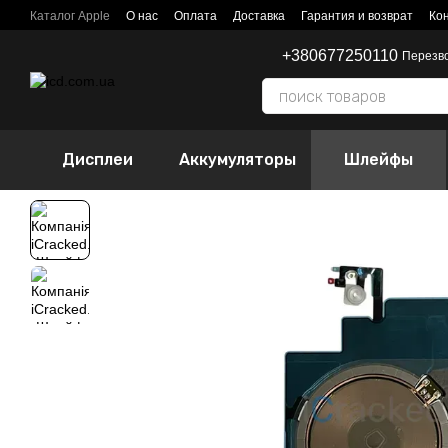
Перейти к основному контенту
Каталог Apple
О нас
Оплата
Доставка
Гарантия и возврат
Ко
+380677250110
Перезв
Дисплеи
Аккумуляторы
Шлейфы