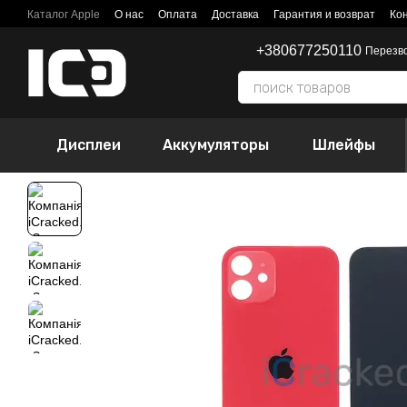
Перейти к основному контенту
Каталог Apple
О нас
Оплата
Доставка
Гарантия и возврат
Ко
+380677250110
Перезв
Дисплеи
Аккумуляторы
Шлейфы