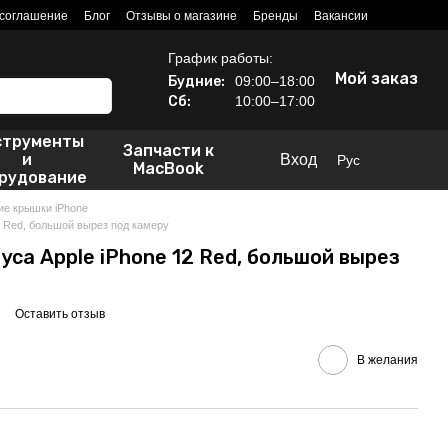
 соглашение
Блог
Отзывы о магазине
Бренды
Вакансии
График работы:
Мой заказ
Будние:
09:00–18:00
Сб:
10:00–17:00
струменты
Запчасти к
и
Вход
Рус
MacBook
рудование
ие крышки iPhone
2 Red, большой вырез под камеру
уса Apple iPhone 12 Red, большой вырез
Оставить отзыв
В желания