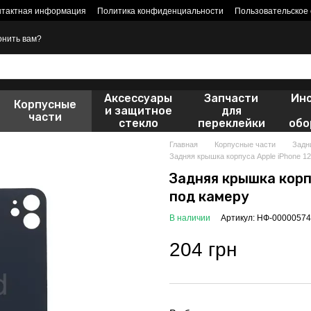
нтактная информация
Политика конфиденциальности
Пользовательское
онить вам?
Аксессуары
Запчасти
Ин
Корпусные
и защитное
для
части
стекло
переклейки
обо
Главная
Корпусные части
Задн
Задняя крышка корпуса Apple iPhone 1
Задняя крышка корп
под камеру
В наличии
Артикул: НФ-00000574
204 грн