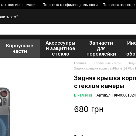
нтактная информация
Политика конфиденциальности
Пользовательское
онить вам?
Аксессуары
Запчасти
Ин
Корпусные
и защитное
для
части
стекло
переклейки
обо
Главная
Корпусные части
Задн
Задняя крышка корпуса iPhone 14 Plus 
Задняя крышка корпу
стеклом камеры
В наличии
Артикул: НФ-00001324
680 грн