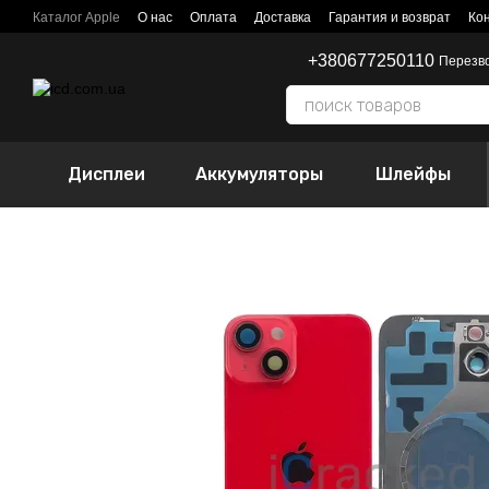
Перейти к основному контенту
Каталог Apple
О нас
Оплата
Доставка
Гарантия и возврат
Ко
+380677250110
Перезв
Дисплеи
Аккумуляторы
Шлейфы