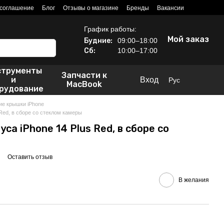
 соглашение
Блог
Отзывы о магазине
Бренды
Вакансии
График работы:
Мой заказ
Будние:
09:00–18:00
Сб:
10:00–17:00
струменты
Запчасти к
и
Вход
Рус
MacBook
рудование
ие крышки iPhone
Red, в сборе со стеклом камеры
са iPhone 14 Plus Red, в сборе со
Оставить отзыв
В желания