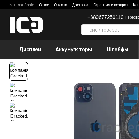
Перейти к основному контенту
Каталог Apple
О нас
Оплата
Доставка
Гарантия и возврат
Ко
+380677250110
Перезв
Дисплеи
Аккумуляторы
Шлейфы