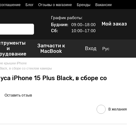
 соглашение
Блог
Отзывы о магазине
Бренды
Вакансии
График работы:
Мой заказ
Будние:
09:00–18:00
Сб:
10:00–17:00
струменты
Запчасти к
и
Вход
Рус
MacBook
рудование
ие крышки iPhone
Black, в сборе со стеклом камеры
са iPhone 15 Plus Black, в сборе со
Оставить отзыв
В желания