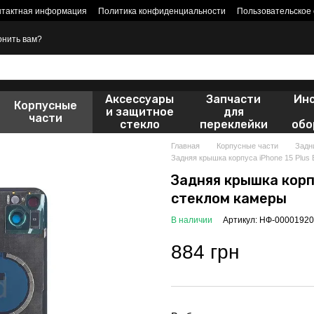
нтактная информация
Политика конфиденциальности
Пользовательское
онить вам?
Аксессуары
Запчасти
Ин
Корпусные
и защитное
для
части
стекло
переклейки
обо
Главная
Корпусные части
Задн
Задняя крышка корпуса iPhone 15 Plus 
Задняя крышка корпу
стеклом камеры
В наличии
Артикул: НФ-00001920
884 грн