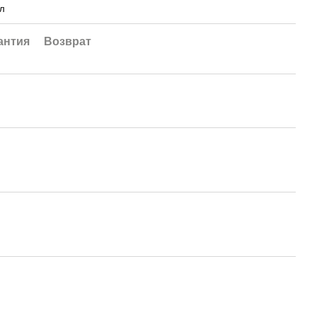
ал
антия
Возврат