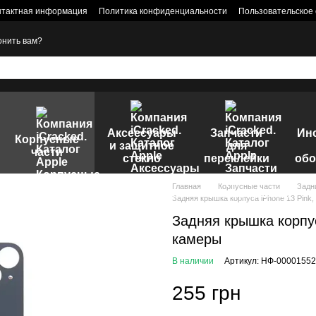
нтактная информация
Политика конфиденциальности
Пользовательское
онить вам?
Аксессуары
Запчасти
Ин
Корпусные
и защитное
для
части
стекло
переклейки
обо
Главная
Корпусные части
Задн
Задняя крышка корпуса iPhone 13 Pink
Задняя крышка корпус
камеры
В наличии
Артикул: НФ-00001552
255 грн