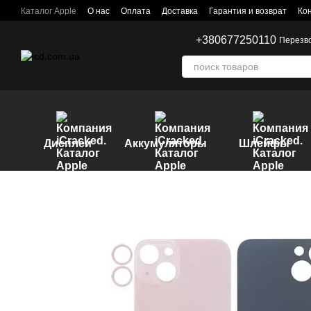
Перейти к основному контенту
Каталог Apple
О нас
Оплата
Доставка
Гарантия и возврат
Ко
+380677250110
Перезв
Дисплеи
Аккумуляторы
Шлейфы