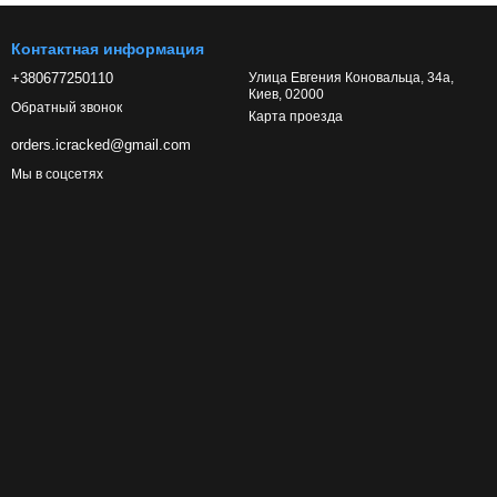
Контактная информация
+380677250110
Улица Евгения Коновальца, 34а,
Киев, 02000
Обратный звонок
Карта проезда
orders.icracked@gmail.com
Мы в соцсетях