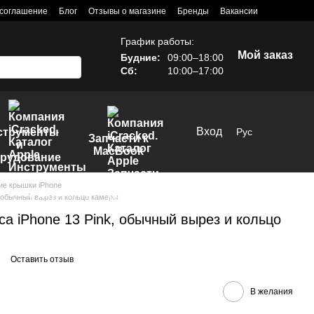
 соглашение
Блог
Отзывы о магазине
Бренды
Вакансии
График работы:
Мой заказ
Будние:
09:00–18:00
Сб:
10:00–17:00
Вход
струменты
Рус
Запчасти к
и
MacBook
рудование
ие крышки iPhone
, обычный вырез и кольцо камеры
а iPhone 13 Pink, обычный вырез и кольцо
Оставить отзыв
В желания