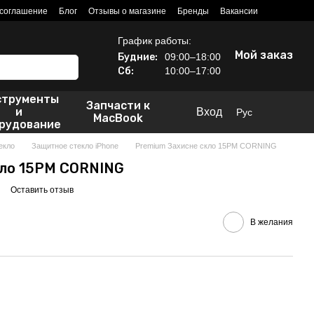
 соглашение
Блог
Отзывы о магазине
Бренды
Вакансии
График работы:
Мой заказ
Будние:
09:00–18:00
Сб:
10:00–17:00
струменты
Запчасти к
и
Вход
Рус
MacBook
рудование
екло
Защитное стекло iPhone
Premium Захисне скло 15PM CORNING
кло 15PM CORNING
Оставить отзыв
В желания