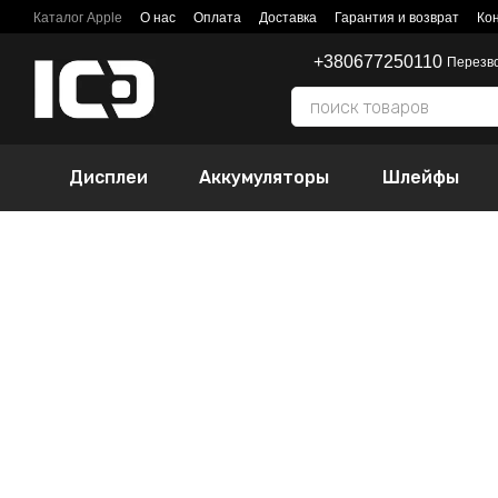
Перейти к основному контенту
Каталог Apple
О нас
Оплата
Доставка
Гарантия и возврат
Ко
+380677250110
Перезв
Дисплеи
Аккумуляторы
Шлейфы