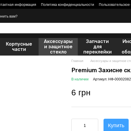
нтактная информация
Политика конфиденциальности
Пользовательское
онить вам?
Аксессуары
Запчасти
Ин
Корпусные
и защитное
для
части
стекло
переклейки
обо
Главная
Аксессуары и защитное ст
Premium Захисне с
В наличии
Артикул: НФ-00002082
6 грн
Купить