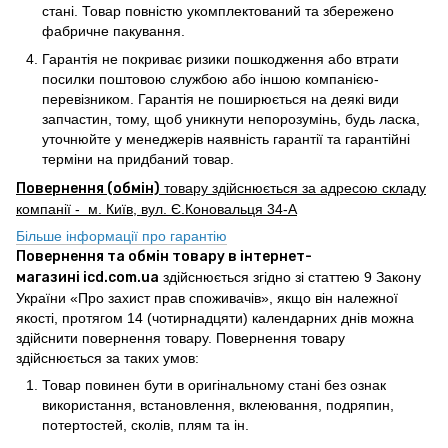
стані. Товар повністю укомплектований та збережено
фабричне пакування.
Гарантія не покриває ризики пошкодження або втрати
посилки поштовою службою або іншою компанією-
перевізником. Гарантія не поширюється на деякі види
запчастин, тому, щоб уникнути непорозумінь, будь ласка,
уточнюйте у менеджерів наявність гарантії та гарантійні
терміни на придбаний товар.
Повернення (обмін)
товару здійснюється за адресою складу
компанії - м. Київ, вул. Є.Коновальця 34-А
Більше інформації про гарантію
Повернення та обмін товару в інтернет-
магазині icd.com.ua
здійснюється згідно зі статтею 9 Закону
України «Про захист прав споживачів», якщо він належної
якості, протягом 14 (чотирнадцяти) календарних днів можна
здійснити повернення товару. Повернення товару
здійснюється за таких умов:
Товар повинен бути в оригінальному стані без ознак
використання, встановлення, вклеювання, подряпин,
потертостей, сколів, плям та ін.