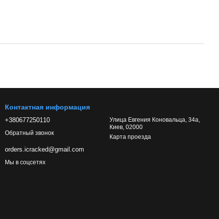
Контактная информация
+380677250110
Улица Евгения Коновальца, 34а,
Киев, 02000
Обратный звонок
Карта проезда
orders.icracked@gmail.com
Мы в соцсетях