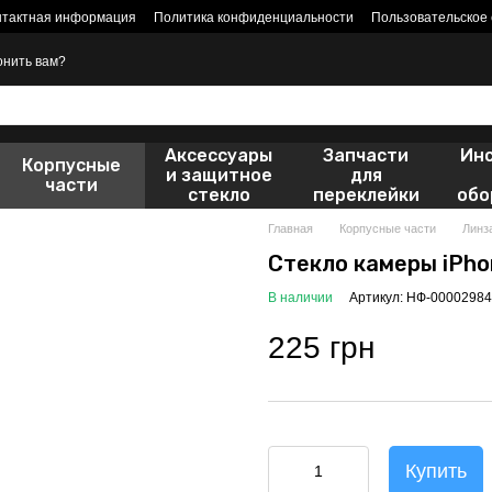
нтактная информация
Политика конфиденциальности
Пользовательское
онить вам?
Аксессуары
Запчасти
Ин
Корпусные
и защитное
для
части
стекло
переклейки
обо
Главная
Корпусные части
Линз
Стекло камеры iPho
В наличии
Артикул: НФ-00002984
225 грн
Купить