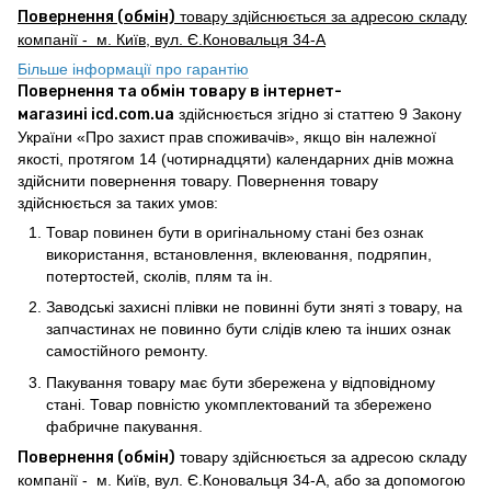
Повернення (обмін)
товару здійснюється за адресою складу
компанії - м. Київ, вул. Є.Коновальця 34-А
Більше інформації про гарантію
Повернення та обмін товару в інтернет-
магазині icd.com.ua
здійснюється згідно зі статтею 9 Закону
України «Про захист прав споживачів», якщо він належної
якості, протягом 14 (чотирнадцяти) календарних днів можна
здійснити повернення товару. Повернення товару
здійснюється за таких умов:
Товар повинен бути в оригінальному стані без ознак
використання, встановлення, вклеювання, подряпин,
потертостей, сколів, плям та ін.
Заводські захисні плівки не повинні бути зняті з товару, на
запчастинах не повинно бути слідів клею та інших ознак
самостійного ремонту.
Пакування товару має бути збережена у відповідному
стані. Товар повністю укомплектований та збережено
фабричне пакування.
Повернення (обмін)
товару здійснюється за адресою складу
компанії - м. Київ, вул. Є.Коновальця 34-А, або за допомогою