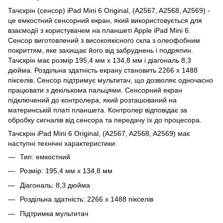
Тачскрін (сенсор) iPad Mini 6 Original, (A2567, A2568, A2569) -
це емкостний сенсорний екран, який використовується для
взаємодії з користувачем на планшеті Apple iPad Mini 6.
Сенсор виготовлений з високоякісного скла з олеофобним
покриттям, яке захищає його від забруднень і подряпин.
Тачскрін має розмір 195,4 мм x 134,8 мм і діагональ 8,3
дюйма. Роздільна здатність екрану становить 2266 x 1488
пікселів. Сенсор підтримує мультитач, що дозволяє одночасно
працювати з декількома пальцями. Сенсорний екран
підключений до контролера, який розташований на
материнській платі планшета. Контролер відповідає за
обробку сигналів від сенсора та передачу їх до процесора.
Тачскрін iPad Mini 6 Original, (A2567, A2568, A2569) має
наступні технічні характеристики:
Тип: емкостний
Розмір: 195,4 мм x 134,8 мм
Діагональ: 8,3 дюйма
Роздільна здатність: 2266 x 1488 пікселів
Підтримка мультитач