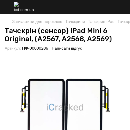
Запчастини для переклею
Тачскрини
Тачскрин iPad
Тачскр
Тачскрін (сенсор) iPad Mini 6
Original, (A2567, A2568, A2569)
Артикул:
НФ-00000286
Написати відгук