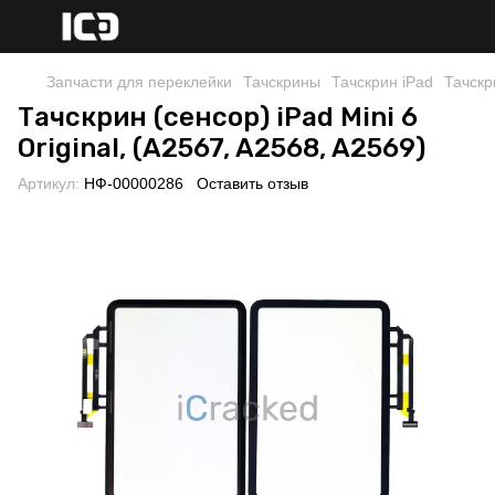
Запчасти для переклейки
Тачскрины
Тачскрин iPad
Тачскр
Тачскрин (сенсор) iPad Mini 6
Original, (A2567, A2568, A2569)
Артикул:
НФ-00000286
Оставить отзыв