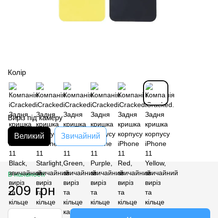
Колір
Виріз під камеру
Великий
Звичайний
В наявності
209 грн