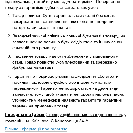
індивідуальна, питайте у менеджера терміни.. Повернення
товару за гарантією здійснюється за таких умов:
Товар повинен бути в оригінальному стані без ознак
використання, встановлення, вклеювання, подряпин,
потертостей, сколів, плям та ін.
Заводські захисні плівки не повинні бути зняті з товару, на
запчастинах не повинно бути слідів клею та інших ознак
самостійного ремонту.
Пакування товару має бути збережена у відповідному
стані. Товар повністю укомплектований та збережено
фабричне пакування.
Гарантія не покриває ризики пошкодження або втрати
посилки поштовою службою або іншою компанією-
перевізником. Гарантія не поширюється на деякі види
запчастин, тому, щоб уникнути непорозумінь, будь ласка,
уточнюйте у менеджерів наявність гарантії та гарантійні
терміни на придбаний товар.
Повернення (обмін)
товару здійснюється за адресою складу
компанії - м. Київ, вул. Є.Коновальця 34-А
Більше інформації про гарантію