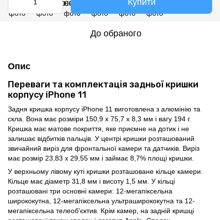
Купити
До обраного
Опис
Переваги та комплектація задньої кришки
корпусу iPhone 11
Задня кришка корпусу iPhone 11 виготовлена з алюмінію та
скла. Вона має розміри 150,9 x 75,7 x 8,3 мм і вагу 194 г.
Кришка має матове покриття, яке приємне на дотик і не
залишає відбитків пальців. У центрі кришки розташований
звичайний виріз для фронтальної камери та датчиків. Виріз
має розмір 23,83 x 29,55 мм і займає 8,7% площі кришки.
У верхньому лівому куті кришки розташоване кільце камери.
Кільце має діаметр 31,8 мм і висоту 1,5 мм. У кільці
розташовані три основні камери: 12-мегапіксельна
ширококутна, 12-мегапіксельна ультраширококутна та 12-
мегапіксельна телеоб'єктив. Крім камер, на задній кришці