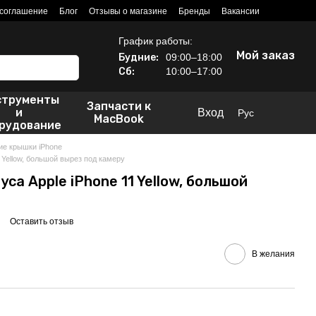
 соглашение
Блог
Отзывы о магазине
Бренды
Вакансии
График работы:
Мой заказ
Будние:
09:00–18:00
Сб:
10:00–17:00
струменты
Запчасти к
и
Вход
Рус
MacBook
рудование
ие крышки iPhone
 Yellow, большой вырез под камеру
са Apple iPhone 11 Yellow, большой
Оставить отзыв
В желания