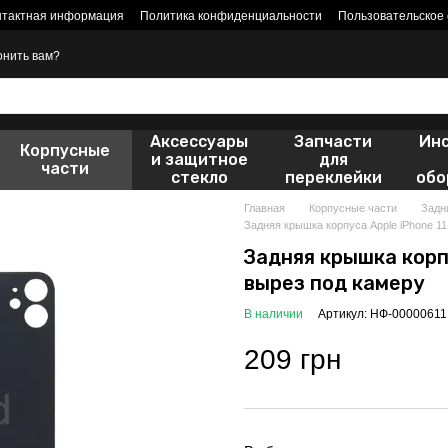
нтактная информация
Политика конфиденциальности
Пользовательское
онить вам?
Аксессуары
Запчасти
Ин
Корпусные
и защитное
для
части
стекло
переклейки
обо
Главная
Корпусные части
Задн
Задняя крышка корпуса Apple iPhone 11
Задняя крышка корпу
вырез под камеру
В наличии
Артикул: НФ-00000611
209 грн