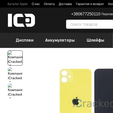
Перейти к основному контенту
Каталог Apple
О нас
Оплата
Доставка
Гарантия и возврат
Ко
+380677250110
Перезв
Дисплеи
Аккумуляторы
Шлейфы