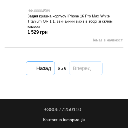
НФ-00004589
Задня кришка корпусу iPhone 16 Pro Max White
Titanium OR 1:1, звичайний виріз в зборі зі склом
камери
1 529 грн
Немає в наявності
Назад
Вперед
6
з 6
+380677250110
Контактна інформація