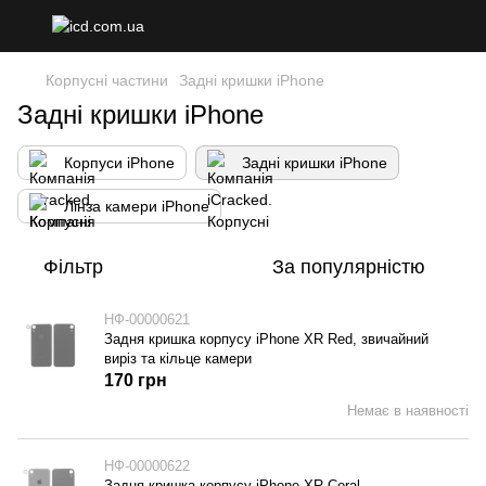
Корпусні частини
Задні кришки iPhone
Задні кришки iPhone
Корпуси iPhone
Задні кришки iPhone
Лінза камери iPhone
Фільтр
За популярністю
НФ-00000621
Задня кришка корпусу iPhone XR Red, звичайний
виріз та кільце камери
170 грн
Немає в наявності
НФ-00000622
Задня кришка корпусу iPhone XR Coral,