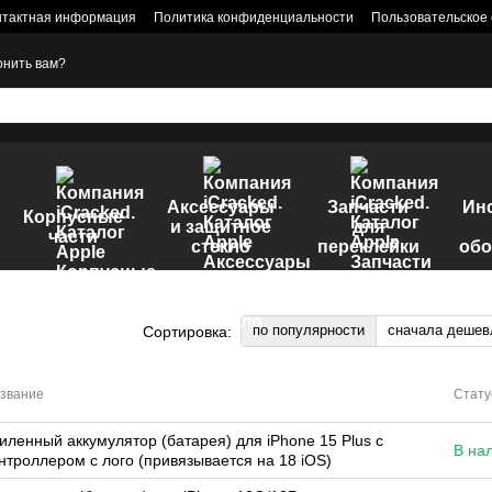
нтактная информация
Политика конфиденциальности
Пользовательское
онить вам?
Аксессуары
Запчасти
Ин
Корпусные
и защитное
для
части
стекло
переклейки
обо
по популярности
сначала дешев
Сортировка:
звание
Стату
иленный аккумулятор (батарея) для iPhone 15 Plus с
В на
нтроллером с лого (привязывается на 18 iOS)