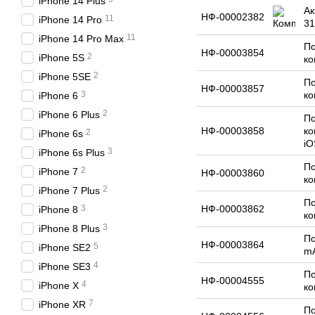
iPhone 14 Plus
Ак
НФ-00002382
11
iPhone 14 Pro
31
11
iPhone 14 Pro Max
По
НФ-00003854
2
iPhone 5S
ко
2
iPhone 5SE
По
НФ-00003857
3
ко
iPhone 6
2
iPhone 6 Plus
По
НФ-00003858
ко
2
iPhone 6s
iO
3
iPhone 6s Plus
По
2
iPhone 7
НФ-00003860
ко
2
iPhone 7 Plus
По
3
НФ-00003862
iPhone 8
ко
3
iPhone 8 Plus
По
НФ-00003864
5
iPhone SE2
mA
4
iPhone SE3
По
НФ-00004555
4
iPhone X
ко
7
iPhone XR
По