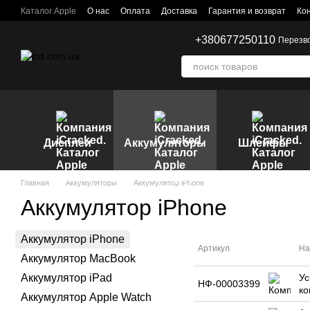
Перейти к основному контенту
Каталог Apple
О нас
Оплата
Доставка
Гарантия и возврат
Ко
+380677250110
Перезв
Дисплеи
Аккумуляторы
Шлейфы
Главная
Аккумуляторы
Аккумулятор iPhone
Аккумулятор iPhone
Аккумулятор iPhone
Артикул
На
Аккумулятор MacBook
Аккумулятор iPad
Ус
НФ-00003399
ко
Аккумулятор Apple Watch