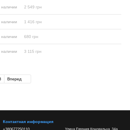
в наличии
2 549 грн
в наличии
1 416 грн
в наличии
680 грн
в наличии
3 115 грн
8
Вперед
Контактная информация
+380677250110
Улица Евгения Коновальца, 34а,