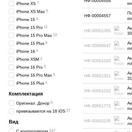
НФ-00004556
7
ко
iPhone XS
5
iPhone XS Max
По
НФ-00004557
ко
9
iPhone 15
11
iPhone 15 Pro
Ак
НФ-00001085
3
10
iPhone 15 Pro Max
8
Ак
iPhone 15 Plus
НФ-00000547
mA
4
iPhone 16
Ак
2
iPhone XSM
НФ-00001020
mA
5
iPhone 16 Pro
Ак
5
iPhone 16 Pro Max
НФ-00001021
31
4
iPhone 16 Plus
Ак
НФ-00001022
m
Комплектация
6
Оригинал. Донор
Ак
НФ-00001773
mA
37
привязывается на 18 iOS
Ак
НФ-00002135
Вид
ло
147
С контроллером