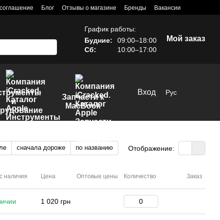
 соглашение
Блог
Отзывы о магазине
Бренды
Вакансии
График работы:
Мой заказ
Будние:
09:00–18:00
Сб:
10:00–17:00
Вход
струменты
Рус
Запчасти к
и
MacBook
рудование
ле
сначала дороже
по названию
Отображение:
с наличия
Цена
Оптовые цены
Количество
Заказ
личии
1 020 грн