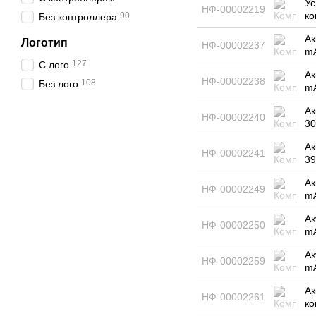
Ус
НФ-00002219
ко
90
Без контроллера
Ак
Логотип
НФ-00002237
mA
127
С лого
Ак
НФ-00002238
108
Без лого
mA
Ак
НФ-00002240
30
Ак
НФ-00002241
39
Ак
НФ-00002249
mA
Ак
НФ-00002250
mA
Ак
НФ-00002259
mA
Ак
НФ-00002261
ко