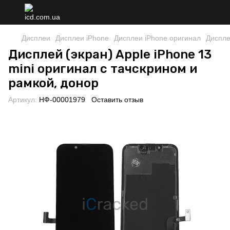
Дисплеи
Дисплеи iPhone
Дисплеи iPhone оригинал
Диспле
Дисплей (экран) Apple iPhone 13
mini оригинал с тачскрином и
рамкой, донор
Артикул:
НФ-00001979
Оставить отзыв