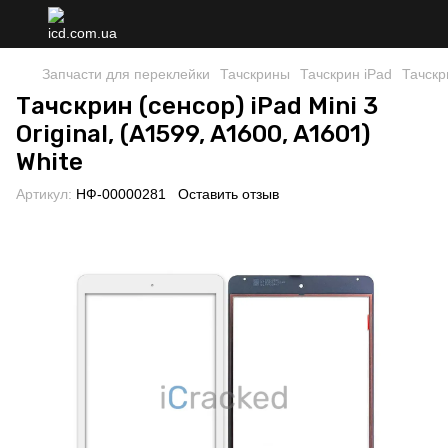
Запчасти для переклейки
Тачскрины
Тачскрин iPad
Тачскр
Тачскрин (сенсор) iPad Mini 3
Original, (A1599, A1600, A1601)
White
Артикул:
НФ-00000281
Оставить отзыв