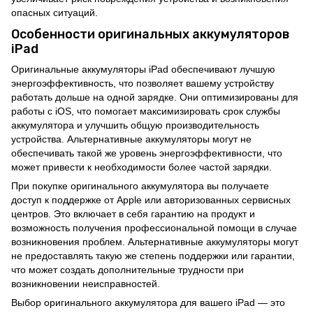
опасных ситуаций.
Особенности оригинальных аккумуляторов
iPad
Оригинальные аккумуляторы iPad обеспечивают лучшую
энергоэффективность, что позволяет вашему устройству
работать дольше на одной зарядке. Они оптимизированы для
работы с iOS, что помогает максимизировать срок службы
аккумулятора и улучшить общую производительность
устройства. Альтернативные аккумуляторы могут не
обеспечивать такой же уровень энергоэффективности, что
может привести к необходимости более частой зарядки.
При покупке оригинального аккумулятора вы получаете
доступ к поддержке от Apple или авторизованных сервисных
центров. Это включает в себя гарантию на продукт и
возможность получения профессиональной помощи в случае
возникновения проблем. Альтернативные аккумуляторы могут
не предоставлять такую же степень поддержки или гарантии,
что может создать дополнительные трудности при
возникновении неисправностей.
Выбор оригинального аккумулятора для вашего iPad — это