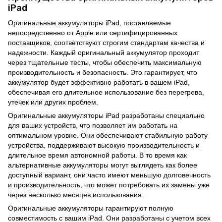
iPad
Оригинальные аккумуляторы iPad, поставляемые
непосредственно от Apple или сертифицированных
поставщиков, соответствуют строгим стандартам качества и
надежности. Каждый оригинальный аккумулятор проходит
через тщательные тесты, чтобы обеспечить максимальную
производительность и безопасность. Это гарантирует, что
аккумулятор будет эффективно работать в вашем iPad,
обеспечивая его длительное использование без перегрева,
утечек или других проблем.
Оригинальные аккумуляторы iPad разработаны специально
для ваших устройств, что позволяет им работать на
оптимальном уровне. Они обеспечивают стабильную работу
устройства, поддерживают высокую производительность и
длительное время автономной работы. В то время как
альтернативные аккумуляторы могут выглядеть как более
доступный вариант, они часто имеют меньшую долговечность
и производительность, что может потребовать их замены уже
через несколько месяцев использования.
Оригинальные аккумуляторы гарантируют полную
совместимость с вашим iPad. Они разработаны с учетом всех