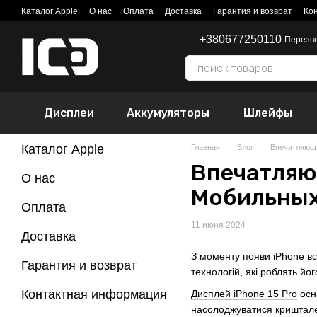
Перейти к основному контенту
Каталог Apple
О нас
Оплата
Доставка
Гарантия и возврат
Ко
+380677250110
Перезв
Дисплеи
Аккумуляторы
Шлейфы
Каталог Apple
Главная
Блог
Впечатляющи
Впечатляющ
О нас
Мобильных
Оплата
11 июня 2024
Доставка
З моменту появи iPhone вс
Гарантия и возврат
технологій, які роблять йо
Контактная информация
Дисплей iPhone 15 Pro
осна
насолоджуватися криштале