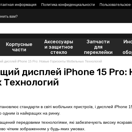
нтактная информация
Политика конфиденциальности
Пользовательское
онить вам?
Аксессуары
Запчасти
Ин
Корпусные
и защитное
для
части
стекло
переклейки
обо
й дисплей iPhone 15 Pro: Новые Горизонты Мобильных Технологий
ий дисплей iPhone 15 Pro:
 Технологий
тановлює стандарти в світі мобільних пристроїв, і дисплей iPhone 
го одним із найкращих на ринку.
щений передовими технологіями, які забезпечують високу яскравість
во чітким зображенням у будь-яких умовах.