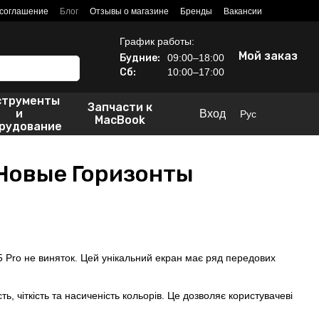
 соглашение
Блог
Отзывы о магазине
Бренды
Вакансии
График работы:
Мой заказ
Будние:
09:00–18:00
Сб:
10:00–17:00
струменты
Запчасти к
и
Вход
Рус
MacBook
рудование
 Новые Горизонты
15 Pro не виняток. Цей унікальний екран має ряд передових
, чіткість та насиченість кольорів. Це дозволяє користувачеві