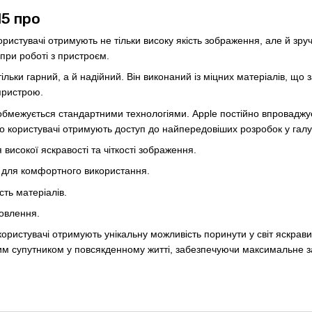
5 про
користувачі отримують не тільки високу якість зображення, але й зр
при роботі з пристроєм.
ільки гарний, а й надійний. Він виконаний із міцних матеріалів, що 
пристрою.
обмежується стандартними технологіями. Apple постійно впроваджує
o користувачі отримують доступ до найпередовіших розробок у галуз
 високої яскравості та чіткості зображення.
 для комфортного використання.
сть матеріалів.
новлення.
користувачі отримують унікальну можливість поринути у світ яскрав
им супутником у повсякденному житті, забезпечуючи максимальне з