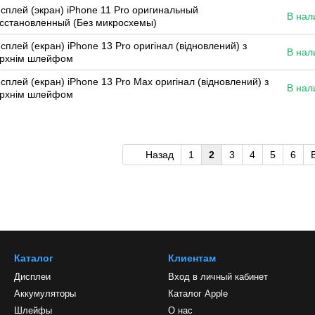
сплей (экран) iPhone 11 Pro оригинальный
В нал
сстановленный (Без микросхемы)
сплей (екран) iPhone 13 Pro оригінал (відновлений) з
В нал
рхнім шлейфом
сплей (екран) iPhone 13 Pro Max оригінал (відновлений) з
В нал
рхнім шлейфом
Назад
1
2
3
4
5
6
Каталог
Клиентам
Дисплеи
Вход в личный кабинет
Аккумуляторы
Каталог Apple
Шлейфы
О нас