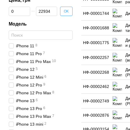
Цена, грн
ра
От Цена, грн
До Цена, грн
OK
НФ-00001744
Ди
Модель
Ди
НФ-00001688
та
Ди
НФ-00001775
и 
8
iPhone 11
7
iPhone 11 Pro
Ди
НФ-00002257
(в
10
iPhone 11 Pro Max
5
iPhone 12
Ди
НФ-00002268
(P
6
iPhone 12 Mini
9
iPhone 12 Pro
НФ-00002462
Ди
8
iPhone 12 Pro Max
Ди
6
iPhone 13
НФ-00002749
(P
6
iPhone 13 Pro
НФ-00002876
Ди
7
iPhone 13 Pro Max
2
iPhone 13 mini
НФ-00003154
Ди