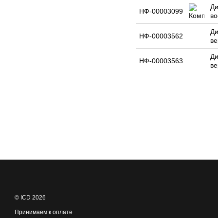
Ди
НФ-00003099
во
Ди
НФ-00003562
ве
Ди
НФ-00003563
ве
© ICD 2026
Принимаем к оплате