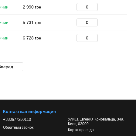
ичии
2 990 грн
ичии
5 731 грн
ичии
6 728 грн
Вперед
Контактная информация
+380677250110
Улица Евгения Коновальца, 34а,
Киев, 02000
Обратный звонок
Карта проезда