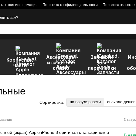
нтактная информация
Политика конфиденциальности
Пользовательское
онить вам?
Аксессуары
Запчасти
Ин
Корпусные
и защитное
для
части
стекло
переклейки
обо
льные
по популярности
сначала дешев
Сортировка:
звание
Статус
сплей (экран) Apple iPhone 8 оригинал с тачскрином и
В нал