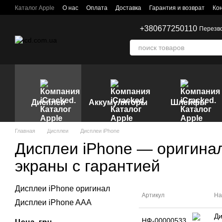
Перейти к основному контенту
Каталог Apple
О нас
Оплата
Доставка
Гарантия и возврат
Ко
+380677250110
Перезв
Дисплеи
Аккумуляторы
Шлейфы
Главная
Дисплеи
Дисплеи iPhone
Дисплеи iPhone — оригина
экраны с гарантией
Дисплеи iPhone оригинал
Артикул
На
Дисплеи iPhone AAA
Ди
НФ-00000533