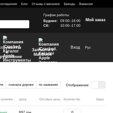
 соглашение
Блог
Отзывы о магазине
Бренды
Вакансии
График работы:
Мой заказ
Будние:
09:00–18:00
Сб:
10:00–17:00
Вход
струменты
Рус
Запчасти к
и
MacBook
рудование
ле
сначала дороже
по названию
Отображение:
 наличия
Цена
Оптовые цены
Количество
Заказ
ичии
897 грн