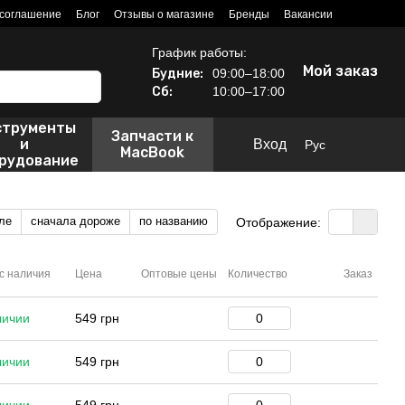
 соглашение
Блог
Отзывы о магазине
Бренды
Вакансии
График работы:
Мой заказ
Будние:
09:00–18:00
Сб:
10:00–17:00
струменты
Запчасти к
и
Вход
Рус
MacBook
рудование
ле
сначала дороже
по названию
Отображение:
с наличия
Цена
Оптовые цены
Количество
Заказ
личии
549 грн
личии
549 грн