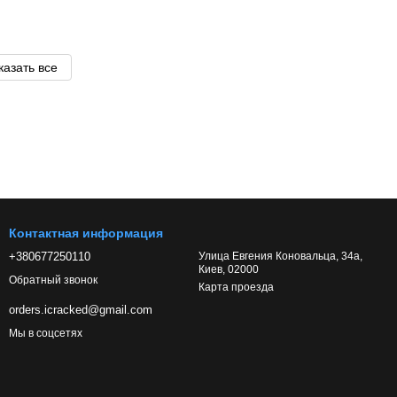
казать все
Контактная информация
+380677250110
Улица Евгения Коновальца, 34а,
Киев, 02000
Обратный звонок
Карта проезда
orders.icracked@gmail.com
Мы в соцсетях