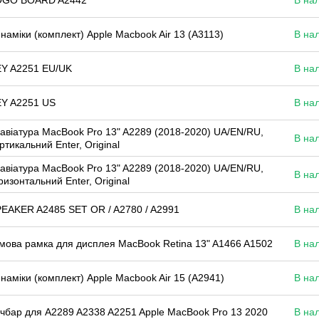
OGO BOARD A2442
В на
наміки (комплект) Apple Macbook Air 13 (A3113)
В на
Y A2251 EU/UK
В на
Y A2251 US
В на
авіатура MacBook Pro 13" A2289 (2018-2020) UA/EN/RU,
В на
ртикальний Enter, Original
авіатура MacBook Pro 13" A2289 (2018-2020) UA/EN/RU,
В на
ризонтальний Enter, Original
EAKER A2485 SET OR / A2780 / A2991
В на
мова рамка для дисплея MacBook Retina 13" A1466 A1502
В на
наміки (комплект) Apple Macbook Air 15 (A2941)
В на
чбар для A2289 A2338 A2251 Apple MacBook Pro 13 2020
В на