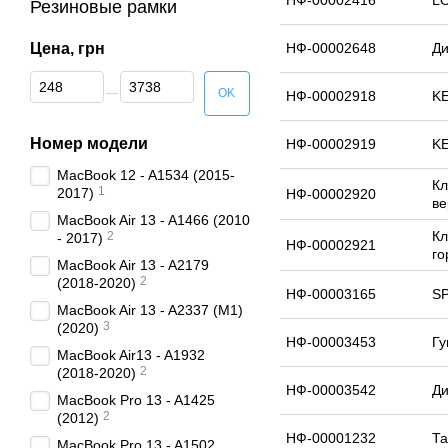
НФ-00002416
L
Резиновые рамки
Цена, грн
НФ-00002648
Ди
От Цена, грн
До Цена, грн
OK
НФ-00002918
KE
Номер модели
НФ-00002919
KE
MacBook 12 - A1534 (2015-
Кл
1
2017)
НФ-00002920
ве
MacBook Air 13 - A1466 (2010
Кл
2
- 2017)
НФ-00002921
го
MacBook Air 13 - A2179
2
(2018-2020)
НФ-00003165
SP
MacBook Air 13 - A2337 (M1)
3
(2020)
НФ-00003453
Гу
MacBook Air13 - A1932
2
(2018-2020)
НФ-00003542
Ди
MacBook Pro 13 - A1425
2
(2012)
НФ-00001232
Та
MacBook Pro 13 - A1502