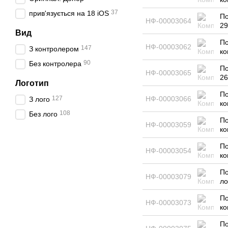
37
прив'язується на 18 iOS
По
НФ-00003064
29
Вид
По
НФ-00003062
147
З контролером
ко
90
Без контролера
По
НФ-00003065
26
Логотип
По
127
НФ-00003066
З лого
ко
108
Без лого
По
НФ-00003059
ко
По
НФ-00003054
ко
По
НФ-00003079
ло
По
НФ-00003073
ко
По