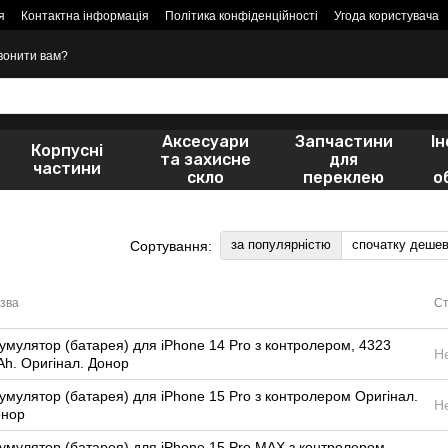
я
Контактна інформація
Політика конфіденційності
Угода користувача
вонити вам?
Аксесуари
Запчастини
І
Корпусні
та захисне
для
частини
скло
переклею
о
за популярністю
спочатку деше
Сортування:
зва
Ст
умулятор (батарея) для iPhone 14 Pro з контролером, 4323
Н
h. Оригінал. Донор
умулятор (батарея) для iPhone 15 Pro з контролером Оригінал.
Н
онор
умулятор (батарея) для iPhone 15 Pro MAX з контролером.