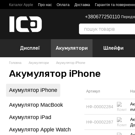
Перейти до основного контенту
Каталог Apple
Про нас
Оплата
Доставка
Гарантія та поверненн
+380677250110
Передз
Дисплеї
Акумулятори
Шлейфи
Головна
Акумулятори
Акумулятор iPhone
Акумулятор iPhone
Акумулятор iPhone
Артикул
На
Ак
Акумулятор MacBook
НФ-00002284
mA
Акумулятор iPad
Ак
НФ-00002287
Д
Акумулятор Apple Watch
Ак