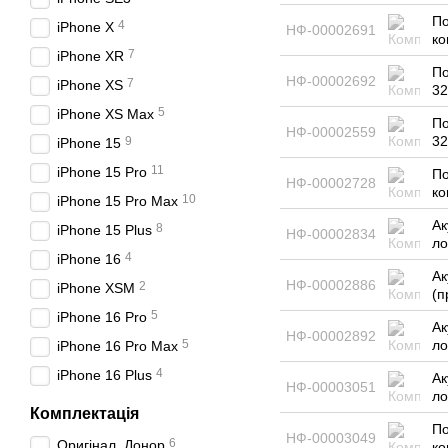
По
4
iPhone X
НФ-00002691
ко
7
iPhone XR
По
НФ-00002692
7
iPhone XS
32
5
iPhone XS Max
По
НФ-00002559
32
9
iPhone 15
11
iPhone 15 Pro
По
НФ-00002728
ко
10
iPhone 15 Pro Max
Ак
8
iPhone 15 Plus
НФ-00002834
ло
4
iPhone 16
Ак
НФ-00002886
2
iPhone XSM
(п
5
iPhone 16 Pro
Ак
НФ-00002892
5
ло
iPhone 16 Pro Max
4
iPhone 16 Plus
Ак
НФ-00003051
ло
Комплектація
По
НФ-00003049
6
Оригінал. Донор
ко