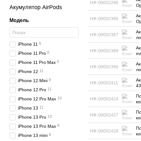
НФ-00002288
Ор
Акумулятор AirPods
Ак
НФ-00002386
Модель
Ор
Ак
НФ-00002387
ло
6
iPhone 11
Ак
НФ-00002389
6
iPhone 11 Pro
mA
6
iPhone 11 Pro Max
Ак
НФ-00002390
ло
11
iPhone 12
Ак
9
iPhone 12 Mini
НФ-00002411
43
11
iPhone 12 Pro
По
10
iPhone 12 Pro Max
НФ-00002424
ко
11
iPhone 13
По
НФ-00002427
10
iPhone 13 Pro
ко
9
iPhone 13 Pro Max
По
НФ-00002428
ко
9
iPhone 13 mini