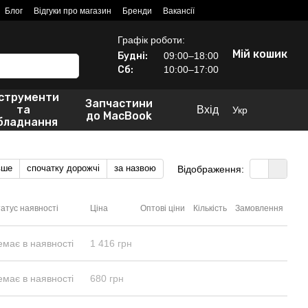
Блог
Відгуки про магазин
Бренди
Вакансії
Графік роботи:
Мій кошик
Будні:
09:00–18:00
Сб:
10:00–17:00
нструменти
Запчастини
та
Вхід
Укр
до MacBook
бладнання
вше
спочатку дорожчі
за назвою
Відображення:
атус наявності
Ціна
Оптові ціни
Кількість
Замовлення
емає в наявності
1 416 грн
емає в наявності
680 грн