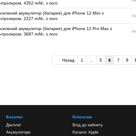
Н
нтролером, 4352 mAh, з лого
силений акумулятор (батарея) для iPhone 12 Mini з
Н
нтролером, 2227 mAh, з лого
силений акумулятор (батарея) для iPhone 12 Pro Max з
Н
нтролером, 3687 mAh, з лого
Назад
1
...
5
6
7
8
Каталог
Клієнтам
Дисплеї
Вхід до кабінету
Акумулятори
Каталог Apple