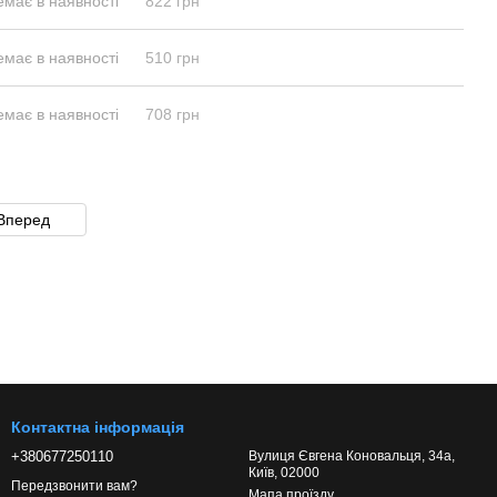
емає в наявності
822 грн
емає в наявності
510 грн
емає в наявності
708 грн
Вперед
Контактна інформація
+380677250110
Вулиця Євгена Коновальця, 34а,
Київ, 02000
Передзвонити вам?
Мапа проїзду